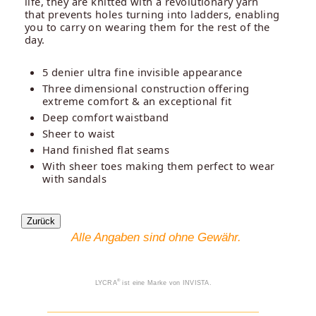
life, they are knitted with a revolutionary yarn
that prevents holes turning into ladders, enabling
you to carry on wearing them for the rest of the
day.
5 denier ultra fine invisible appearance
Three dimensional construction offering
extreme comfort & an exceptional fit
Deep comfort waistband
Sheer to waist
Hand finished flat seams
With sheer toes making them perfect to wear
with sandals
Alle Angaben sind ohne Gewähr.
®
LYCRA
ist eine Marke von INVISTA.