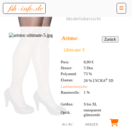
Modellübersicht
Aristoc
Ultimate 5
Preis:
8,90 €
Denier:
5 Den
Polyamid:
73 %
Elastan:
®
26 % LYCRA
3D
Laufmaschensicher
Baumwolle:
1 %
Größen:
S bis XL
transparent
Optik:
glänzende
Art.Nr:
ARAQE8