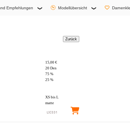
und Empfehlungen
Modellübersicht
Damenkle
15,00 €
20 Den
75 %
25 %
XS bis L
matte
LIC031