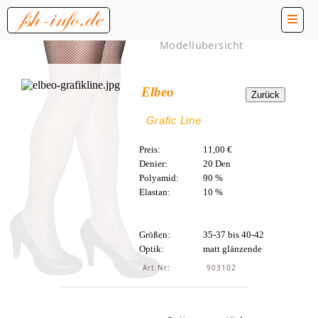
Modellübersicht
Elbeo
Grafic Line
Preis:
11,00 €
Denier:
20 Den
Polyamid:
90 %
Elastan:
10 %
Größen:
35-37 bis 40-42
Optik:
matt glänzende
Art.Nr:
903102