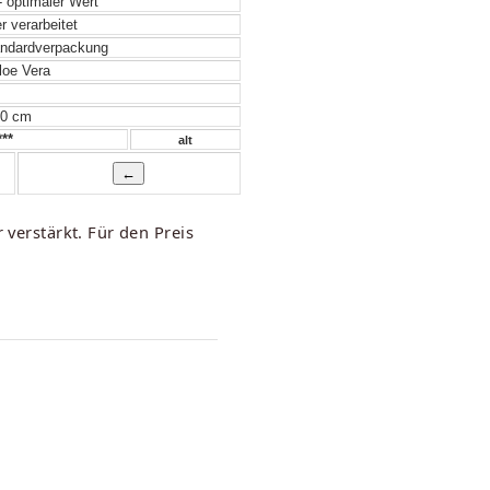
- optimaler Wert
 verarbeitet
ndardverpackung
oe Vera
 0 cm
**
alt
 verstärkt. Für den Preis