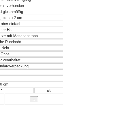
rall vorhanden
d gleichmäßig
 bis zu 2 cm
 aber einfach
ter Halt
pitze mit Maschenstopp
he Rundnaht
Nein
Ohne
 verarbeitet
ndardverpackung
 0 cm
 *
alt