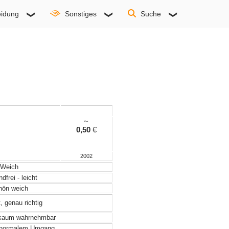
idung
Sonstiges
Suche
~
0,50
€
2002
Weich
frei - leicht
ön weich
, genau richtig
 kaum wahrnehmbar
 normalem Umgang