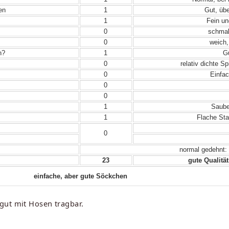
en
1
Gut, übe
1
Fein un
0
schmal,
0
weich,
n?
1
Gu
0
relativ dichte S
0
Einfac
0
0
1
Sauber
1
Flache Sta
0
normal gedehnt:
23
gute Qualität
einfache, aber gute Söckchen
gut mit Hosen tragbar.