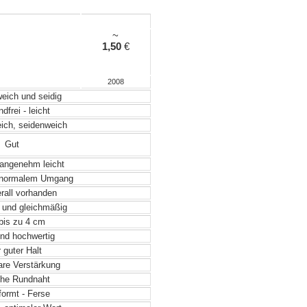
~
1,50
€
2008
weich und seidig
frei - leicht
eich, seidenweich
Gut
angenehm leicht
 normalem Umgang
rall vorhanden
 und gleichmäßig
 bis zu 4 cm
nd hochwertig
 guter Halt
re Verstärkung
he Rundnaht
formt - Ferse