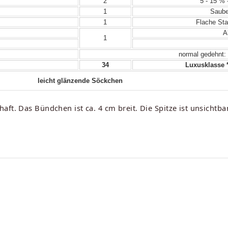
2
5 - 15 % 
1
Sauber
1
Flache Sta
Al
1
normal gedehnt:
34
Luxusklasse *
leicht glänzende Söckchen
ft. Das Bündchen ist ca. 4 cm breit. Die Spitze ist unsichtbar