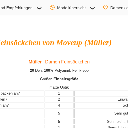
und Empfehlungen
Modellübersicht
Damenkle
einsöckchen von Moveup (Müller)
Müller
Damen Feinsöckchen
20
Den,
100
% Polyamid, Feinkrepp
Größen
Einheitsgröße
matte Optik
uspacken an?
1
ehen?
2
Einwand
in an?
4
Sch
5
Sehr gut
5
Sehr leicht,
1
Normal, bei