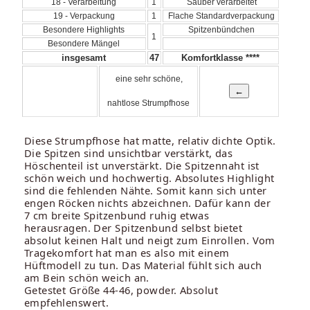
18 - Verarbeitung
1
Sauber verarbeitet
19 - Verpackung
1
Flache Standardverpackung
Besondere Highlights
Spitzenbündchen
1
Besondere Mängel
insgesamt
47
Komfortklasse ****
eine sehr schöne,
nahtlose Strumpfhose
Diese Strumpfhose hat matte, relativ dichte Optik.
Die Spitzen sind unsichtbar verstärkt, das
Höschenteil ist unverstärkt. Die Spitzennaht ist
schön weich und hochwertig. Absolutes Highlight
sind die fehlenden Nähte. Somit kann sich unter
engen Röcken nichts abzeichnen. Dafür kann der
7 cm breite Spitzenbund ruhig etwas
herausragen. Der Spitzenbund selbst bietet
absolut keinen Halt und neigt zum Einrollen. Vom
Tragekomfort hat man es also mit einem
Hüftmodell zu tun. Das Material fühlt sich auch
am Bein schön weich an.
Getestet Größe 44-46, powder. Absolut
empfehlenswert.