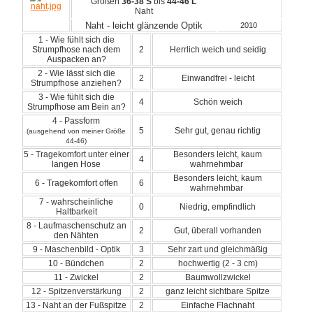
Größen
36-38 S
bis
44-46 L
Naht
Naht - leicht glänzende Optik
2010
1 - Wie fühlt sich die
Strumpfhose nach dem
2
Herrlich weich und seidig
Auspacken an?
2 - Wie lässt sich die
2
Einwandfrei - leicht
Strumpfhose anziehen?
3 - Wie fühlt sich die
4
Schön weich
Strumpfhose am Bein an?
4 - Passform
5
Sehr gut, genau richtig
(ausgehend von meiner Größe
44-46)
5 - Tragekomfort unter einer
Besonders leicht, kaum
4
langen Hose
wahrnehmbar
Besonders leicht, kaum
6 - Tragekomfort offen
6
wahrnehmbar
7 - wahrscheinliche
0
Niedrig, empfindlich
Haltbarkeit
8 - Laufmaschenschutz an
2
Gut, überall vorhanden
den Nähten
9 - Maschenbild - Optik
3
Sehr zart und gleichmäßig
10 - Bündchen
2
hochwertig (2 - 3 cm)
11 - Zwickel
2
Baumwollzwickel
12 - Spitzenverstärkung
2
ganz leicht sichtbare Spitze
13 - Naht an der Fußspitze
2
Einfache Flachnaht