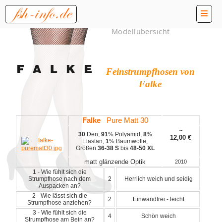
Modellübersicht
Feinstrumpfhosen von
Falke
Falke
Pure Matt 30
~
30
Den,
91
% Polyamid,
8
%
12,00
€
Elastan,
1
% Baumwolle,
Größen
36-38 S
bis
48-50 XL
matt glänzende Optik
2010
1 - Wie fühlt sich die
Strumpfhose nach dem
2
Herrlich weich und seidig
Auspacken an?
2 - Wie lässt sich die
2
Einwandfrei - leicht
Strumpfhose anziehen?
3 - Wie fühlt sich die
4
Schön weich
Strumpfhose am Bein an?