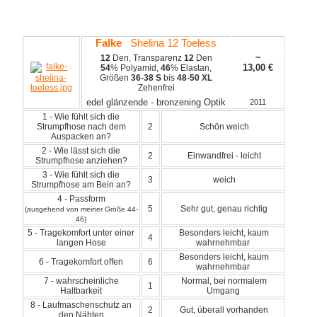
Falke
Shelina 12 Toeless
~
12
Den, Transparenz
12
Den
13,00
€
54
% Polyamid,
46
% Elastan,
Größen
36-38 S
bis
48-50 XL
Zehenfrei
edel glänzende - bronzening Optik
2011
1 - Wie fühlt sich die
Strumpfhose nach dem
2
Schön weich
Auspacken an?
2 - Wie lässt sich die
2
Einwandfrei - leicht
Strumpfhose anziehen?
3 - Wie fühlt sich die
3
weich
Strumpfhose am Bein an?
4 - Passform
5
Sehr gut, genau richtig
(ausgehend von meiner Größe 44-
46)
5 - Tragekomfort unter einer
Besonders leicht, kaum
4
langen Hose
wahrnehmbar
Besonders leicht, kaum
6 - Tragekomfort offen
6
wahrnehmbar
7 - wahrscheinliche
Normal, bei normalem
1
Haltbarkeit
Umgang
8 - Laufmaschenschutz an
2
Gut, überall vorhanden
den Nähten