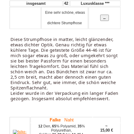
insgesamt
42
Luxusklasse ***
Eine sehr schöne, etwas
dichtere Strumpfhose
Diese Strumpfhose in matter, leicht glänzender,
etwas dichter Optik. Genau richtig für etwas
kühlere Tage. Die getestete Größe 44-46 ist für
mich sogar etwas zu groß, oder umgekehrt sorgt
sie bei bester Passform für einen besonders
leichten Tragekomfort. Das Material fühl sich
schön weich an. Das Bündchen ist zwar nur ca.
2,5 cm breit, macht aber dennoch einen guten
Eindruck. Sehr gut, wie immer, die schön weiche
Spitzenflachnaht.
Leider wurde in der Verpackung ein langer Faden
gezogen. Insgesamt absolut empfehlenswert.
Falke
Naht
~
12
Den,
65
% Polyamid,
35
%
15,00
€
Polyurethan,