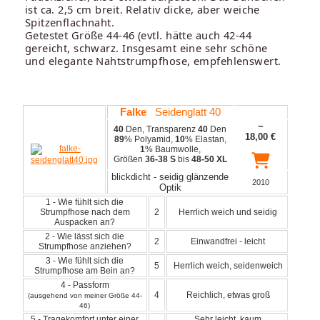
ist ca. 2,5 cm breit. Relativ dicke, aber weiche
Spitzenflachnaht.
Getestet Größe 44-46 (evtl. hätte auch 42-44
gereicht, schwarz. Insgesamt eine sehr schöne
und elegante Nahtstrumpfhose, empfehlenswert.
Falke
Seidenglatt 40
~
40
Den, Transparenz
40
Den
18,00
€
89
% Polyamid,
10
% Elastan,
1
% Baumwolle,
Größen
36-38 S
bis
48-50 XL
blickdicht - seidig glänzende
2010
Optik
1 - Wie fühlt sich die
Strumpfhose nach dem
2
Herrlich weich und seidig
Auspacken an?
2 - Wie lässt sich die
2
Einwandfrei - leicht
Strumpfhose anziehen?
3 - Wie fühlt sich die
5
Herrlich weich, seidenweich
Strumpfhose am Bein an?
4 - Passform
4
Reichlich, etwas groß
(ausgehend von meiner Größe 44-
46)
5 - Tragekomfort unter einer
Sehr leicht, kaum