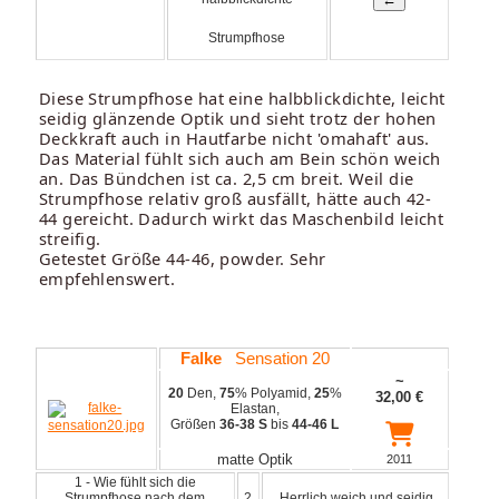
Strumpfhose
Diese Strumpfhose hat eine halbblickdichte, leicht
seidig glänzende Optik und sieht trotz der hohen
Deckkraft auch in Hautfarbe nicht 'omahaft' aus.
Das Material fühlt sich auch am Bein schön weich
an. Das Bündchen ist ca. 2,5 cm breit. Weil die
Strumpfhose relativ groß ausfällt, hätte auch 42-
44 gereicht. Dadurch wirkt das Maschenbild leicht
streifig.
Getestet Größe 44-46, powder. Sehr
empfehlenswert.
Falke
Sensation 20
~
20
Den,
75
% Polyamid,
25
%
32,00
€
Elastan,
Größen
36-38 S
bis
44-46 L
matte Optik
2011
1 - Wie fühlt sich die
Strumpfhose nach dem
2
Herrlich weich und seidig