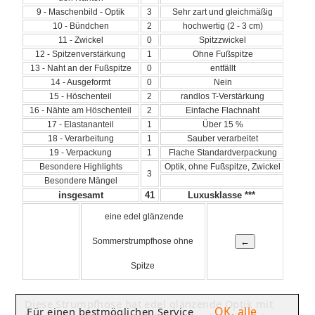
9 - Maschenbild - Optik
3
Sehr zart und gleichmäßig
10 - Bündchen
2
hochwertig (2 - 3 cm)
11 - Zwickel
0
Spitzzwickel
12 - Spitzenverstärkung
1
Ohne Fußspitze
13 - Naht an der Fußspitze
0
entfällt
14 - Ausgeformt
0
Nein
15 - Höschenteil
2
randlos T-Verstärkung
16 - Nähte am Höschenteil
2
Einfache Flachnaht
17 - Elastananteil
1
Über 15 %
18 - Verarbeitung
1
Sauber verarbeitet
19 - Verpackung
1
Flache Standardverpackung
Besondere Highlights
Optik, ohne Fußspitze, Zwickel
3
Besondere Mängel
insgesamt
41
Luxusklasse ***
eine edel glänzende
Sommerstrumpfhose ohne
Spitze
Diese Strumpfhose hat edel glänzende Optik mit
OK, alle
Für einen bestmöglichen Service