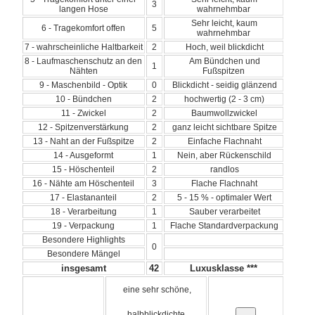
3
langen Hose
wahrnehmbar
Sehr leicht, kaum
6 - Tragekomfort offen
5
wahrnehmbar
7 - wahrscheinliche Haltbarkeit
2
Hoch, weil blickdicht
8 - Laufmaschenschutz an den
Am Bündchen und
1
Nähten
Fußspitzen
9 - Maschenbild - Optik
0
Blickdicht - seidig glänzend
10 - Bündchen
2
hochwertig (2 - 3 cm)
11 - Zwickel
2
Baumwollzwickel
12 - Spitzenverstärkung
2
ganz leicht sichtbare Spitze
13 - Naht an der Fußspitze
2
Einfache Flachnaht
14 - Ausgeformt
1
Nein, aber Rückenschild
15 - Höschenteil
2
randlos
16 - Nähte am Höschenteil
3
Flache Flachnaht
17 - Elastananteil
2
5 - 15 % - optimaler Wert
18 - Verarbeitung
1
Sauber verarbeitet
19 - Verpackung
1
Flache Standardverpackung
Besondere Highlights
0
Besondere Mängel
insgesamt
42
Luxusklasse ***
eine sehr schöne,
halbblickdichte