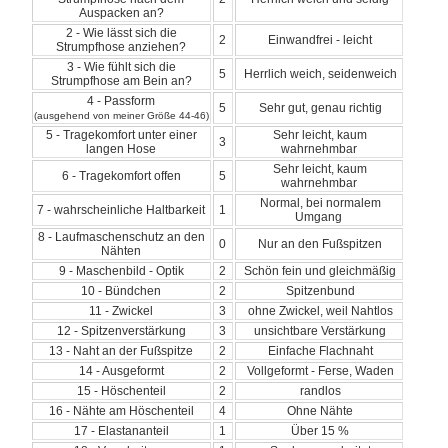
Auspacken an?
2 - Wie lässt sich die
2
Einwandfrei - leicht
Strumpfhose anziehen?
3 - Wie fühlt sich die
5
Herrlich weich, seidenweich
Strumpfhose am Bein an?
4 - Passform
5
Sehr gut, genau richtig
(ausgehend von meiner Größe 44-46)
5 - Tragekomfort unter einer
Sehr leicht, kaum
3
langen Hose
wahrnehmbar
Sehr leicht, kaum
6 - Tragekomfort offen
5
wahrnehmbar
Normal, bei normalem
7 - wahrscheinliche Haltbarkeit
1
Umgang
8 - Laufmaschenschutz an den
0
Nur an den Fußspitzen
Nähten
9 - Maschenbild - Optik
2
Schön fein und gleichmäßig
10 - Bündchen
2
Spitzenbund
11 - Zwickel
3
ohne Zwickel, weil Nahtlos
12 - Spitzenverstärkung
3
unsichtbare Verstärkung
13 - Naht an der Fußspitze
2
Einfache Flachnaht
14 - Ausgeformt
2
Vollgeformt - Ferse, Waden
15 - Höschenteil
2
randlos
16 - Nähte am Höschenteil
4
Ohne Nähte
17 - Elastananteil
1
Über 15 %