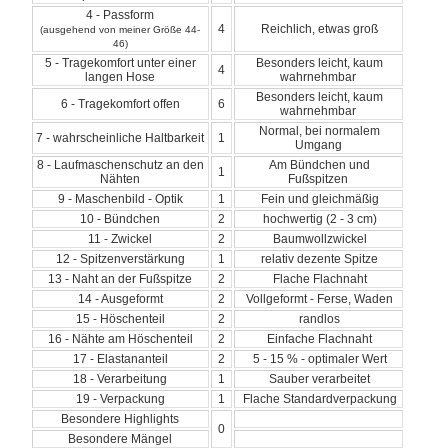
4 - Passform
4
Reichlich, etwas groß
(ausgehend von meiner Größe 44-
46)
5 - Tragekomfort unter einer
Besonders leicht, kaum
4
langen Hose
wahrnehmbar
Besonders leicht, kaum
6 - Tragekomfort offen
6
wahrnehmbar
Normal, bei normalem
7 - wahrscheinliche Haltbarkeit
1
Umgang
8 - Laufmaschenschutz an den
Am Bündchen und
1
Nähten
Fußspitzen
9 - Maschenbild - Optik
1
Fein und gleichmäßig
10 - Bündchen
2
hochwertig (2 - 3 cm)
11 - Zwickel
2
Baumwollzwickel
12 - Spitzenverstärkung
1
relativ dezente Spitze
13 - Naht an der Fußspitze
2
Flache Flachnaht
14 - Ausgeformt
2
Vollgeformt - Ferse, Waden
15 - Höschenteil
2
randlos
16 - Nähte am Höschenteil
2
Einfache Flachnaht
17 - Elastananteil
2
5 - 15 % - optimaler Wert
18 - Verarbeitung
1
Sauber verarbeitet
19 - Verpackung
1
Flache Standardverpackung
Besondere Highlights
0
Besondere Mängel