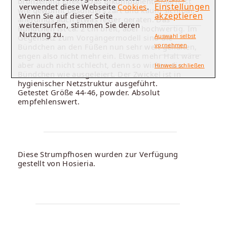
bronzening Effekt. Das Bikomponentengarn ist
Einstellungen
verwendet diese Webseite
Cookies
.
wie gewohnt besonders zart und kaum sichtbar,
akzeptieren
Wenn Sie auf dieser Seite
allerdings auch etwas fester geraten. Das
weitersurfen, stimmen Sie deren
Bündchen ist ca. 2 cm breit, aber hochwertig. Im
Nutzung zu.
Auswahl selbst
Gegensatz zum Vorgängermodell sind die
vornehmen
Bündchen an den Füßen nun sehr weit gehalten,
engen also nicht mehr ein. Etwas mehr Halt wäre
aber auch nicht schlecht, denn so wirken die
Hinweis schließen
Bündchen wie ausgeleiert. Der Zwickel ist in
hygienischer Netzstruktur ausgeführt.
Getestet Größe 44-46, powder. Absolut
empfehlenswert.
Diese Strumpfhosen wurden zur Verfügung
gestellt von Hosieria.