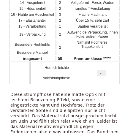
14 - Ausgeformt
2
Vollgeformt - Ferse, Waden
15 - Höschenteil
2
randlos T-Verstärkung
16 - Nähte am Höschenteil
3
Flache Flachnaht
17 - Elastananteil
2
Über 15 %, sehr zart
18 - Verarbeitung
1
Sauber verarbeitet
Aufwendige Verpackung, innen
19 - Verpackung
2
Folie, außen Pappe
Naht mit Hochferse,
Besondere Highlights
Tragekomfort
2
Besondere Mängel
insgesamt
50
Premiumklasse *****
Herrlich leichte
Nahtstrumpfhose
Diese Strumpfhose hat eine matte Optik mit
leichtem Bronzening-Effekt, sowie eine
eingestrickte Naht und Hochferse. Trotz der
verstärkten Sohle sind die Spitzen nur leicht
verstärkt. Das Material sitzt ausgesprochen leicht
am Bein und fühlt sich relativ weich an. Leider ist
das Material relativ empfindlich gegen
Fadenzieher, also etwas aufpassen. Das Bündchen