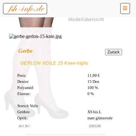
Modellübersicht
Gerbe
GERLON VOILE 15 Knee-highs
Preis:
11,90 €
Denier:
15 Den
Polyamid:
100 %
Elastan:
0 %
Stretch Voile
Größen:
XS bis L
Optik:
matt glänzende
Art.Nr:
GMGIM