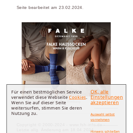
Seite bearbeitet am 23.02.2024.
OK, alle
Für einen bestmöglichen Service
Einstellungen
verwendet diese Webseite
Cookies
.
akzeptieren
Wenn Sie auf dieser Seite
Statische Werbung
weitersurfen, stimmen Sie deren
Nutzung zu.
Auswahl selbst
vornehmen
Copyright © 2000-2024 - www.fsh-info.de -
Letzte allg. Änderung am 18.04.2024
Hinweis schließen