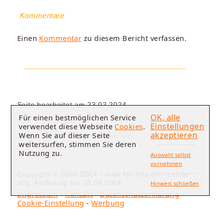
Kommentare
Einen
Kommentar
zu diesem Bericht verfassen.
Seite bearbeitet am 23.02.2024.
OK, alle
Für einen bestmöglichen Service
Einstellungen
verwendet diese Webseite
Cookies
.
akzeptieren
Wenn Sie auf dieser Seite
Statische Werbung
weitersurfen, stimmen Sie deren
Nutzung zu.
Auswahl selbst
vornehmen
Copyright © 2000-2024 - www.fsh-info.de - Letzte
allg. Änderung am 18.04.2024
Hinweis schließen
Impressum
-
Kontakt
-
Datenschutzerklärung
-
Cookie-Einstellung
-
Werbung