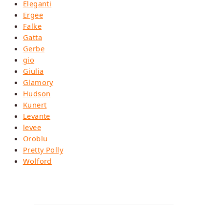
Eleganti
Ergee
Falke
Gatta
Gerbe
gio
Giulia
Glamory
Hudson
Kunert
Levante
levee
Oroblu
Pretty Polly
Wolford