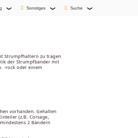
g
Sonstiges
Suche
t Strumpfhaltern zu tragen
ptik der Strumpfbänder mit
. -rock oder einem
dchen vorhanden. Gehalten
nteiler (z.B. Corsage,
n mindestens 2 Bändern