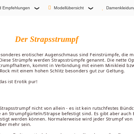
d Empfehlungen
Modellübersicht
Damenkleidun
Der Strapsstrumpf
esonderes erotischer Augenschmaus sind Feinstrümpfe, die mi
 Diese Strümpfe werden Strapsstrümpfe genannt. Die nette O
trumpfhaltern, kommt in Verbindung mit einem Minikleid bzw
/Rock mit einem hohen Schlitz besonders gut zur Geltung.
as ist Erotik pur!
trapsstrumpf nicht von allein - es ist kein rutschfestes Bün
n Strumpfgürteln/Strapse befestigt sind. Es gibt aber auch Ei
festigt werden können. Normalerweise wird jeder Strumpf vo
aber mehr sein.