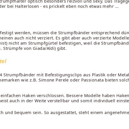
trumpfhalter optisch besonders reizvoll und sexy. Das Trageg
r bei Halterlosen - es prickelt eben noch etwas mehr ...
 befestigt werden, müssen die Strumpfbänder entsprechend dün
nen auch nicht verziert. Es gibt aber auch verzierte Modelle
st) nicht am Strumpfgürtel befestigen, weil die Strumpfbände
. Strümpfe von Giada/Aldi) gibt.
tel
4 Strumpfbänder mit Befestigungsclips aus Plastik oder Metall
chemarken wie z.B. Simone Perele oder Passionata bieten sol
 einfachen Haken verschlossen. Bessere Modelle haben Haken
eist auch in der Weite verstellbar und somit individuell einste
isch und bequem sein. So ausgestattet, steht einem angenehm