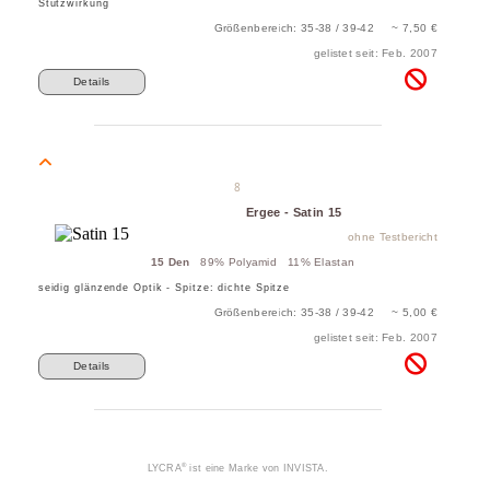
Stützwirkung
Größenbereich: 35-38 / 39-42 ~ 7,50 €
gelistet seit: Feb. 2007
Details
8
Ergee - Satin 15
ohne Testbericht
15 Den
89% Polyamid 11% Elastan
seidig glänzende Optik - Spitze: dichte Spitze
Größenbereich: 35-38 / 39-42 ~ 5,00 €
gelistet seit: Feb. 2007
Details
®
LYCRA
ist eine Marke von INVISTA.