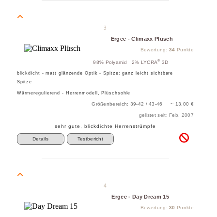
3
Ergee - Climaxx Plüsch
Bewertung:
34
Punkte
®
98% Polyamid 2% LYCRA
3D
blickdicht - matt glänzende Optik - Spitze: ganz leicht sichtbare
Spitze
Wärmeregulierend - Herrenmodell, Plüschsohle
Größenbereich: 39-42 / 43-46 ~ 13,00 €
gelistet seit: Feb. 2007
sehr gute, blickdichte Herrenstrümpfe
Details
Testbericht
4
Ergee - Day Dream 15
Bewertung:
30
Punkte