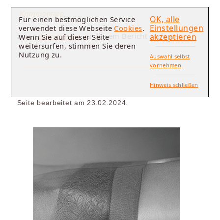
Kommentare
OK, alle
Für einen bestmöglichen Service
Einstellungen
verwendet diese Webseite
Cookies
.
Einen
Kommentar
zu diesem Bericht verfassen.
akzeptieren
Wenn Sie auf dieser Seite
weitersurfen, stimmen Sie deren
Nutzung zu.
Auswahl selbst
vornehmen
Hinweis schließen
Seite bearbeitet am 23.02.2024.