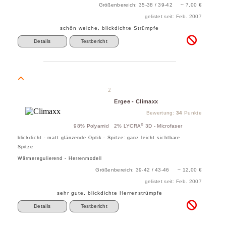
Größenbereich: 35-38 / 39-42 ~ 7,00 €
gelistet seit: Feb. 2007
schön weiche, blickdichte Strümpfe
Details
Testbericht
2
Ergee - Climaxx
Bewertung:
34
Punkte
®
98% Polyamid 2% LYCRA
3D - Microfaser
blickdicht - matt glänzende Optik - Spitze: ganz leicht sichtbare
Spitze
Wärmeregulierend - Herrenmodell
Größenbereich: 39-42 / 43-46 ~ 12,00 €
gelistet seit: Feb. 2007
sehr gute, blickdichte Herrenstrümpfe
Details
Testbericht