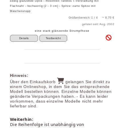
seidig glänzende Optik - Hosenteil: randlos T-Verstärkung mit
Flachnaht - hochwertig (2 - 3 cm) - Spitze: zarte Spitze mit
Maschenstopp
Größenbereich: 1 / 4 ~ 8,70 €
gelistet seit: Aug. 2002
eine stark glänzende Strumpfhose
Details
Testbericht
Hinweis:
Über den Einkaufskorb
gelangen Sie direkt zu
einem Onlineshop, in dem Sie das entsprechende
Modell bestellen können. Einzelne Modelle können
geänderte Verpackungen haben. - Es kann leider
vorkommen, dass einzelne Modelle nicht mehr
lieferbar sind.
Weiterhin:
Die Reihenfolge ist unabhängig von