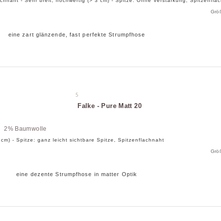
achnaht - Sehr breit, hochwertig (> 3 cm) - Spitze: Ohne Verstärkung, Spitzenfl
Grö
eine zart glänzende, fast perfekte Strumpfhose
5
Falke - Pure Matt 20
n 2% Baumwolle
3 cm) - Spitze: ganz leicht sichtbare Spitze, Spitzenflachnaht
Grö
eine dezente Strumpfhose in matter Optik