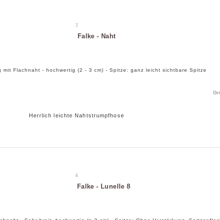
3
Falke - Naht
g mit Flachnaht - hochwertig (2 - 3 cm) - Spitze: ganz leicht sichtbare Spitze
Gr
Herrlich leichte Nahtstrumpfhose
4
Falke - Lunelle 8