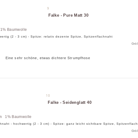
9
Falke - Pure Matt 30
 1% Baumwolle
ertig (2 - 3 cm) - Spitze: relativ dezente Spitze, Spitzenflachnaht
Grö
Eine sehr schöne, etwas dichtere Strumpfhose
10
Falke - Seidenglatt 40
an 1% Baumwolle
chnaht - hochwertig (2 - 3 cm) - Spitze: ganz leicht sichtbare Spitze, Spitzenfla
Grö