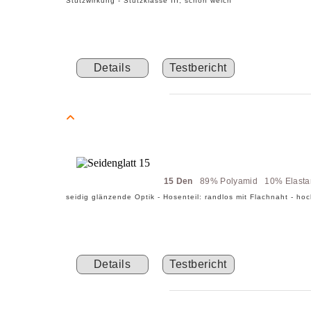
Stützwirkung - Stützklasse III, schön weich
Details
Testbericht
15 Den
89% Polyamid 10% Elast
seidig glänzende Optik - Hosenteil: randlos mit Flachnaht - hoc
Details
Testbericht