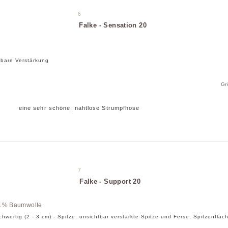
6
Falke - Sensation 20
n
chtbare Verstärkung
Gr
eine sehr schöne, nahtlose Strumpfhose
7
Falke - Support 20
1% Baumwolle
chwertig (2 - 3 cm) - Spitze: unsichtbar verstärkte Spitze und Ferse, Spitzenfla