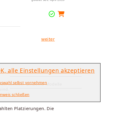
weiter
K, alle Einstellungen akzeptieren
uswahl selbst vornehmen
llen können. Einzelne Modelle
sind.
nweis schließen
hlten Platzierungen. Die