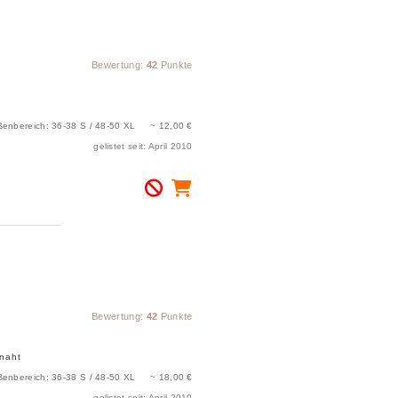
Bewertung:
42
Punkte
ßenbereich: 36-38 S / 48-50 XL ~ 12,00 €
gelistet seit: April 2010
Bewertung:
42
Punkte
chnaht
ßenbereich: 36-38 S / 48-50 XL ~ 18,00 €
gelistet seit: April 2010