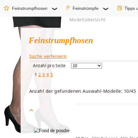
Feinstrumpfhosen
Feinstrümpfe
Tipps 
Modellübersicht
Feinstrumpfhosen
Suche verfeinern
Anzahl pro Seite
1
2
3
4
5
Anzahl der gefundenen Auswahl-Modelle: 10/45