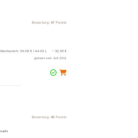
Bewertung:
47
Punkte
ößenbereich: 36-38 S / 44-46 L ~ 32,00 €
gelistet seit: Juli 2011
Bewertung:
45
Punkte
chnaht