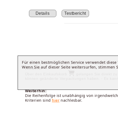
Details
Testbericht
Für einen bestmöglichen Service verwendet dies
Wenn Sie auf dieser Seite weitersurfen, stimmen 
Hinweis:
Über den Einkaufskorb
gelangen Sie direkt zu
können geänderte Verpackungen haben. - Es kann 
Weiterhin:
Die Reihenfolge ist unabhängig von irgendwelch
Kriterien sind
hier
nachlesbar.