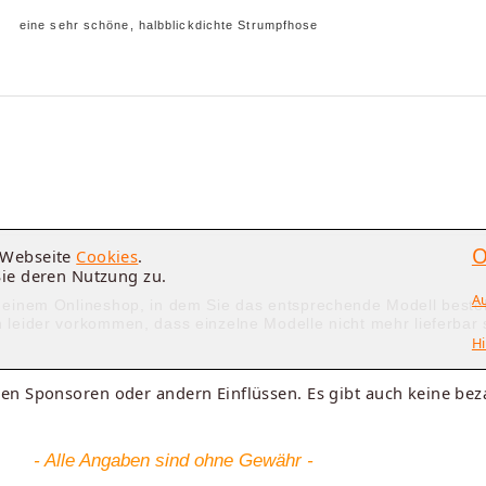
eine sehr schöne, halbblickdichte Strumpfhose
O
e Webseite
Cookies
.
Sie deren Nutzung zu.
A
 einem Onlineshop, in dem Sie das entsprechende Modell beste
leider vorkommen, dass einzelne Modelle nicht mehr lieferbar 
Hi
en Sponsoren oder andern Einflüssen. Es gibt auch keine beza
- Alle Angaben sind ohne Gewähr -