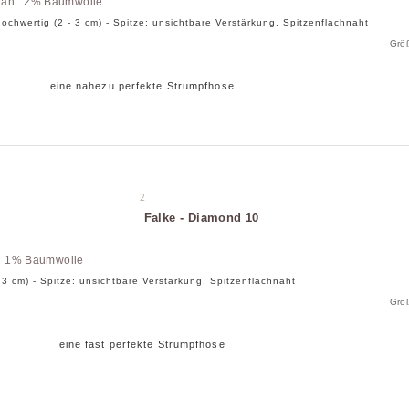
tan 2% Baumwolle
 hochwertig (2 - 3 cm) - Spitze: unsichtbare Verstärkung, Spitzenflachnaht
Grö
eine nahezu perfekte Strumpfhose
2
Falke - Diamond 10
n 1% Baumwolle
 - 3 cm) - Spitze: unsichtbare Verstärkung, Spitzenflachnaht
Grö
eine fast perfekte Strumpfhose