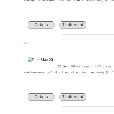
matt glänzende Optik - Hosenteil: randlos T-Verstärkung mit Fl
Details
Testbericht
20 Den
86% Polyamid 12% Elasta
matt transparente Optik - Hosenteil: randlos - hochwertig (2 - 
Details
Testbericht