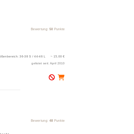
Bewertung:
50
Punkte
ößenbereich: 36-38 S / 44-46 L ~ 15,00 €
gelistet seit: April 2010
Bewertung:
48
Punkte