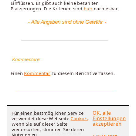
Einflüssen. Es gibt auch keine bezahlten
Platzierungen. Die Kriterien sind
hier
nachlesbar.
- Alle Angaben sind ohne Gewähr -
Kommentare
Einen
Kommentar
zu diesem Bericht verfassen.
OK, alle
Für einen bestmöglichen Service
Seite bearbeitet am 23.02.2024.
Einstellungen
verwendet diese Webseite
Cookies
.
akzeptieren
Wenn Sie auf dieser Seite
weitersurfen, stimmen Sie deren
Statische Werbung
Nutzung zu.
Auswahl selbst