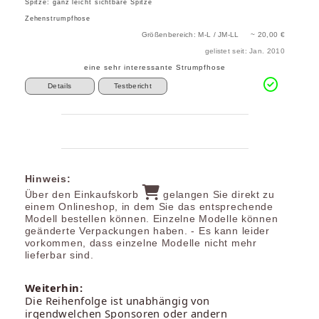
Spitze: ganz leicht sichtbare Spitze
Zehenstrumpfhose
Größenbereich: M-L / JM-LL ~ 20,00 €
gelistet seit: Jan. 2010
eine sehr interessante Strumpfhose
Details
Testbericht
Hinweis:
Über den Einkaufskorb
gelangen Sie direkt zu
einem Onlineshop, in dem Sie das entsprechende
Modell bestellen können. Einzelne Modelle können
geänderte Verpackungen haben. - Es kann leider
vorkommen, dass einzelne Modelle nicht mehr
lieferbar sind.
Weiterhin:
Die Reihenfolge ist unabhängig von
irgendwelchen Sponsoren oder andern