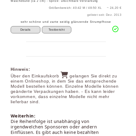
Wäschebund (ca 2 cm) - Spitze: unsichtbare Verstärkung
Größenbereich: 40-42 M / 48-50 XL ~ 24,20 €
gelistet seit: Dez. 2013
sehr schöne und zarte seidig glänzende Strumpfhose
Details
Testbericht
Hinweis:
Über den Einkaufskorb
gelangen Sie direkt zu
einem Onlineshop, in dem Sie das entsprechende
Modell bestellen können. Einzelne Modelle können
geänderte Verpackungen haben. - Es kann leider
vorkommen, dass einzelne Modelle nicht mehr
lieferbar sind.
Weiterhin:
Die Reihenfolge ist unabhängig von
irgendwelchen Sponsoren oder andern
Einflüssen. Es gibt auch keine bezahlten