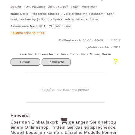
®
20 Den
72% Polyamid 28% LYCRA
Fusion - Microfaser
matte Optik - Hosenteil: randlos T-Verstärkung mit Flachnaht - Sehr
breit, hochwertig (> 3 cm) - Spitze: relativ dezente Spitze
Aktionsware März 2011, LYCRA® Fusion
Laufmaschensicher
Größenbereich: 36-38 / 44-46 ~ 4,00 €
gelistet seit: März 2011
eine herrlich weiche, laufmaschensichere Strumpfhose
Details
Testbericht
®
LYCRA
ist eine Marke von INVISTA.
Hinweis:
Über den Einkaufskorb
gelangen Sie direkt zu
einem Onlineshop, in dem Sie das entsprechende
Modell bestellen können. Einzelne Modelle können