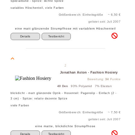
Spezialbund - Spitze: dichte Spitze
variables Höschenteil, viele Farben
Größenbereich: Einheitsgröße ~ 6,50 €
gelistet seit: Juli 2007
eine matt glänzende Strumpfhose mit variablem Höschenteil
Details
Testbericht
2
Jonathan Aston - Fashion Hosiery
Bewertung:
34
Punkte
40 Den
93% Polyamid 7% Elastan
blickdicht - matt glänzende Optik - Hosenteil: Pagenslip - Einfach (2 -
3 cm) - Spitze: relativ dezente Spitze
viele Farben
Größenbereich: Einheitsgröße ~ 7,50 €
gelistet seit: Juli 2007
eine matte, blickdichte Strumpfhose
Details
Testbericht