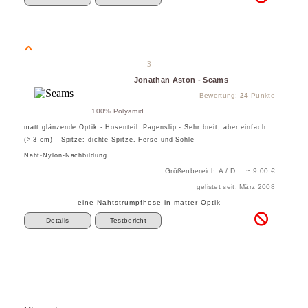
3
Jonathan Aston - Seams
Bewertung:
24
Punkte
100% Polyamid
matt glänzende Optik - Hosenteil: Pagenslip - Sehr breit, aber einfach
(> 3 cm) - Spitze: dichte Spitze, Ferse und Sohle
Naht-Nylon-Nachbildung
Größenbereich: A / D ~ 9,00 €
gelistet seit: März 2008
eine Nahtstrumpfhose in matter Optik
Details
Testbericht