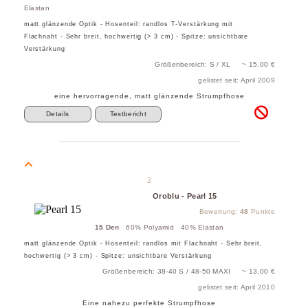
Elastan
matt glänzende Optik - Hosenteil: randlos T-Verstärkung mit
Flachnaht - Sehr breit, hochwertig (> 3 cm) - Spitze: unsichtbare
Verstärkung
Größenbereich: S / XL ~ 15,00 €
gelistet seit: April 2009
eine hervorragende, matt glänzende Strumpfhose
Details
Testbericht
2
Oroblu - Pearl 15
Bewertung:
48
Punkte
15 Den
60% Polyamid 40% Elastan
matt glänzende Optik - Hosenteil: randlos mit Flachnaht - Sehr breit,
hochwertig (> 3 cm) - Spitze: unsichtbare Verstärkung
Größenbereich: 38-40 S / 48-50 MAXI ~ 13,00 €
gelistet seit: April 2010
Eine nahezu perfekte Strumpfhose