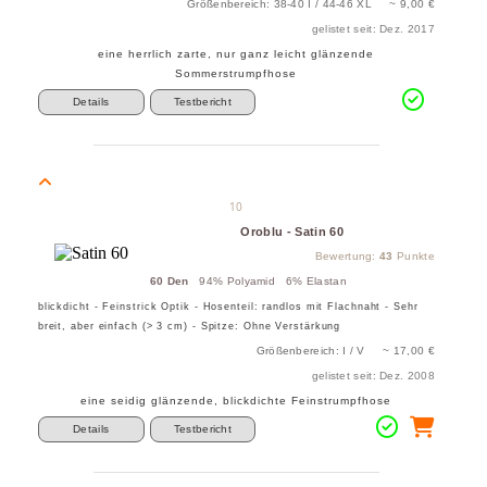
Größenbereich: 38-40 I / 44-46 XL ~ 9,00 €
gelistet seit: Dez. 2017
eine herrlich zarte, nur ganz leicht glänzende
Sommerstrumpfhose
Details
Testbericht
10
Oroblu - Satin 60
Bewertung:
43
Punkte
60 Den
94% Polyamid 6% Elastan
blickdicht - Feinstrick Optik - Hosenteil: randlos mit Flachnaht - Sehr
breit, aber einfach (> 3 cm) - Spitze: Ohne Verstärkung
Größenbereich: I / V ~ 17,00 €
gelistet seit: Dez. 2008
eine seidig glänzende, blickdichte Feinstrumpfhose
Details
Testbericht