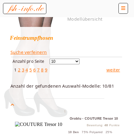
Modellübersicht
Feinstrumpfhosen
Suche verfeinern
Anzahl pro Seite
1
2
3
4
5
6
7
8
9
weiter
Anzahl der gefundenen Auswahl-Modelle: 10/81
1
Oroblu - COUTURE Tresor 10
Bewertung:
48
Punkte
10 Den
75% Polyamid 25%