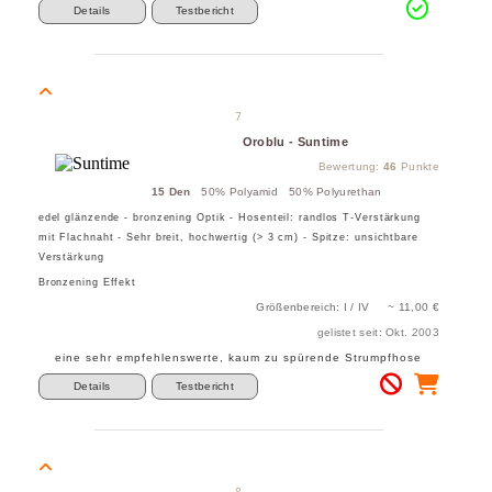
Details
Testbericht
7
Oroblu - Suntime
Bewertung:
46
Punkte
15 Den
50% Polyamid 50% Polyurethan
edel glänzende - bronzening Optik - Hosenteil: randlos T-Verstärkung
mit Flachnaht - Sehr breit, hochwertig (> 3 cm) - Spitze: unsichtbare
Verstärkung
Bronzening Effekt
Größenbereich: I / IV ~ 11,00 €
gelistet seit: Okt. 2003
eine sehr empfehlenswerte, kaum zu spürende Strumpfhose
Details
Testbericht
8