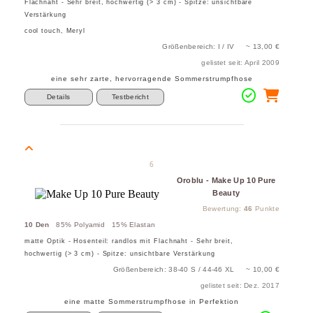
Flachnaht - Sehr breit, hochwertig (> 3 cm) - Spitze: unsichtbare
Verstärkung
cool touch, Meryl
Größenbereich: I / IV ~ 13,00 €
gelistet seit: April 2009
eine sehr zarte, hervorragende Sommerstrumpfhose
Details
Testbericht
6
Oroblu - Make Up 10 Pure
Beauty
Bewertung:
46
Punkte
10 Den
85% Polyamid 15% Elastan
matte Optik - Hosenteil: randlos mit Flachnaht - Sehr breit,
hochwertig (> 3 cm) - Spitze: unsichtbare Verstärkung
Größenbereich: 38-40 S / 44-46 XL ~ 10,00 €
gelistet seit: Dez. 2017
eine matte Sommerstrumpfhose in Perfektion