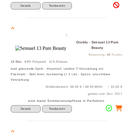
Details
Testbericht
3
Oroblu - Sensuel 13 Pure
Beauty
Bewertung:
48
Punkte
13 Den
89% Polyamid 11% Elastan
matt glänzende Optik - Hosenteil: randlos T-Verstärkung mit
Flachnaht - Sehr breit, hochwertig (> 3 cm) - Spitze: unsichtbare
Verstärkung
Größenbereich: 38-40 S / 48-50 MAXI ~ 10,00 €
gelistet seit: Dez. 2017
eine matte Sommerstrumpfhose in Perfektion
Details
Testbericht