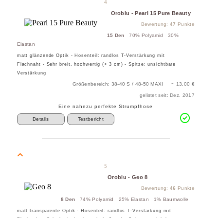
4
Oroblu - Pearl 15 Pure Beauty
Bewertung:
47
Punkte
15 Den
70% Polyamid 30%
Elastan
matt glänzende Optik - Hosenteil: randlos T-Verstärkung mit
Flachnaht - Sehr breit, hochwertig (> 3 cm) - Spitze: unsichtbare
Verstärkung
Größenbereich: 38-40 S / 48-50 MAXI ~ 13,00 €
gelistet seit: Dez. 2017
Eine nahezu perfekte Strumpfhose
Details
Testbericht
5
Oroblu - Geo 8
Bewertung:
46
Punkte
8 Den
74% Polyamid 25% Elastan 1% Baumwolle
matt transparente Optik - Hosenteil: randlos T-Verstärkung mit