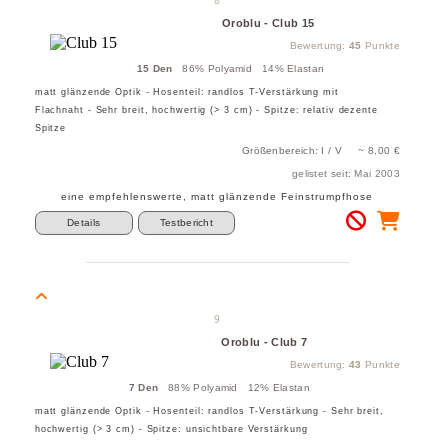
Oroblu - Club 15
Bewertung:
45
Punkte
15 Den
86% Polyamid 14% Elastan
matt glänzende Optik - Hosenteil: randlos T-Verstärkung mit
Flachnaht - Sehr breit, hochwertig (> 3 cm) - Spitze: relativ dezente
Spitze
Größenbereich: I / V ~ 8,00 €
gelistet seit: Mai 2003
eine empfehlenswerte, matt glänzende Feinstrumpfhose
Details
Testbericht
9
Oroblu - Club 7
Bewertung:
43
Punkte
7 Den
88% Polyamid 12% Elastan
matt glänzende Optik - Hosenteil: randlos T-Verstärkung - Sehr breit,
hochwertig (> 3 cm) - Spitze: unsichtbare Verstärkung