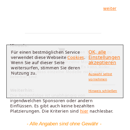
weiter
Hinweis:
OK, alle
Für einen bestmöglichen Service
Über den Einkaufskorb
gelangen Sie direkt zu
Einstellungen
verwendet diese Webseite
Cookies
.
einem Onlineshop, in dem Sie das entsprechende
akzeptieren
Wenn Sie auf dieser Seite
Modell bestellen können. Einzelne Modelle können
geänderte Verpackungen haben. - Es kann leider
weitersurfen, stimmen Sie deren
vorkommen, dass einzelne Modelle nicht mehr
Nutzung zu.
Auswahl selbst
lieferbar sind.
vornehmen
Weiterhin:
Hinweis schließen
Die Reihenfolge ist unabhängig von
irgendwelchen Sponsoren oder andern
Einflüssen. Es gibt auch keine bezahlten
Platzierungen. Die Kriterien sind
hier
nachlesbar.
- Alle Angaben sind ohne Gewähr -