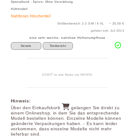
Spezialbund - Spitze: Ohne Verstärkung
Hüftmodell
Nahtloses Höschenteil
Größenbereich: 1-2 S-M / 4 XL ~ 20,00 €
gelistet seit: Juli 2013
eine sehr weiche, nahtlose Hüftstrumpfhose
Details
Testbericht
®
LYCRA
ist eine Marke von INVISTA.
Hinweis:
Über den Einkaufskorb
gelangen Sie direkt zu
einem Onlineshop, in dem Sie das entsprechende
Modell bestellen können. Einzelne Modelle können
geänderte Verpackungen haben. - Es kann leider
vorkommen, dass einzelne Modelle nicht mehr
lieferbar sind.