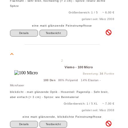
Flachnaht - Sehr breit, hochwertig (> 3 cm) - Spitze: relativ dichte
Spitze
Größenbereich: 1 / 5 ~ 6,00 €
gelistet seit: März 2008
eine matt glänzende Feinstrumpfhose
Details
Testbericht
2
Viemo - 100 Micro
Bewertung:
34
Punkte
100 Den
86% Polyamid 14% Elastan -
Microfaser
blickdicht - matt glänzende Optik - Hosenteil: Pagenslip - Sehr breit,
aber einfach (> 3 cm) - Spitze: wie Beinmaterial
Größenbereich: 1 / 5 XL ~ 7,00 €
gelistet seit: März 2008
eine matt glänzende, blickdichte Feinstrumpfhose
Details
Testbericht