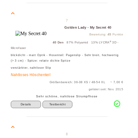
7
Golden Lady - My Secret 40
Bewertung:
45
Punkte
®
40 Den
87% Polyamid 13% LYCRA
3D -
Microfaser
blickdicht - matt Optik - Hosenteil: Pagenslip - Sehr breit, hochwertig
(> 3 cm) - Spitze: relativ dichte Spitze
verstärkter, nahtloser Slip
Nahtloses Höschenteil
Größenbereich: 36-38 XS / 48-54 XL ~ 7,00 €
gelistet seit: Nov. 2015
Sehr schöne, nahtlose Strumpfhose
Details
Testbericht
8