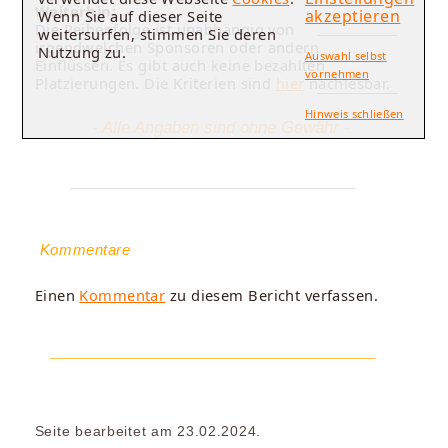
Weiterhin:
akzeptieren
Wenn Sie auf dieser Seite
Die Reihenfolge ist unabhängig von
weitersurfen, stimmen Sie deren
irgendwelchen Sponsoren oder andern
Nutzung zu.
Auswahl selbst
Einflüssen. Es gibt auch keine bezahlten
vornehmen
Platzierungen. Die Kriterien sind
hier
nachlesbar.
Hinweis schließen
- Alle Angaben sind ohne Gewähr -
Kommentare
Einen
Kommentar
zu diesem Bericht verfassen.
Seite bearbeitet am 23.02.2024.