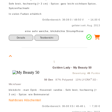
Sehr breit, hochwertig (> 3 cm) - Spitze: ganz leicht sichtbare Spitze,
Spitzenflachnaht
In vielen Farben erhältlich
Größenbereich: 36-38 0 / 48-50 V ~ 14,00 €
gelistet seit: Aug. 2013
eine sehr weiche, blickdichte Strumpfhose
Details
Testbericht
5
Golden Lady - My Beauty 50
Bewertung:
46
Punkte
®
50 Den
87% Polyamid 13% LYCRA
3D -
Microfaser
blickdicht - matt Optik - Hosenteil: randlos - Sehr breit, hochwertig (>
3 cm) - Spitze: wie Beinmaterial
Nahtloses Höschenteil
Größenbereich: 36-38 XS / 46-48 L ~ 7,00 €
gelistet seit: Nov. 2015