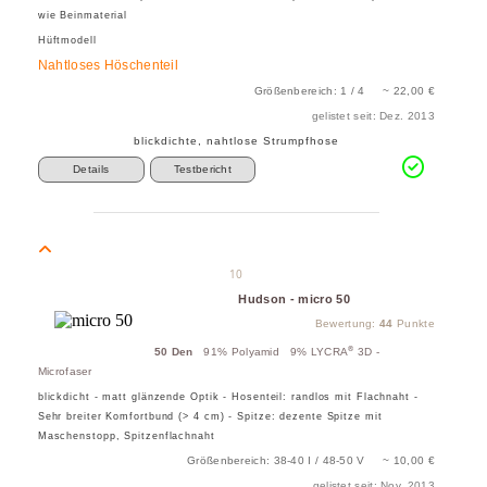
wie Beinmaterial
Hüftmodell
Nahtloses Höschenteil
Größenbereich: 1 / 4 ~ 22,00 €
gelistet seit: Dez. 2013
blickdichte, nahtlose Strumpfhose
Details
Testbericht
10
Hudson - micro 50
Bewertung:
44
Punkte
®
50 Den
91% Polyamid 9% LYCRA
3D -
Microfaser
blickdicht - matt glänzende Optik - Hosenteil: randlos mit Flachnaht -
Sehr breiter Komfortbund (> 4 cm) - Spitze: dezente Spitze mit
Maschenstopp, Spitzenflachnaht
Größenbereich: 38-40 I / 48-50 V ~ 10,00 €
gelistet seit: Nov. 2013