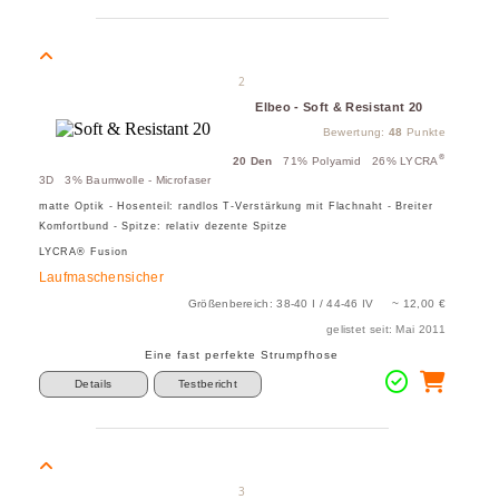
2
Elbeo - Soft & Resistant 20
Bewertung:
48
Punkte
®
20 Den
71% Polyamid 26% LYCRA
3D 3% Baumwolle - Microfaser
matte Optik - Hosenteil: randlos T-Verstärkung mit Flachnaht - Breiter
Komfortbund - Spitze: relativ dezente Spitze
LYCRA® Fusion
Laufmaschensicher
Größenbereich: 38-40 I / 44-46 IV ~ 12,00 €
gelistet seit: Mai 2011
Eine fast perfekte Strumpfhose
Details
Testbericht
3