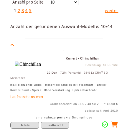
Anzahl pro Seite
1
2
3
4
5
weiter
Anzahl der gefundenen Auswahl-Modelle: 10/44
1
Kunert - Chinchillan
Bewertung:
50
Punkte
®
20 Den
72% Polyamid 28% LYCRA
3D -
Microfaser
matt glänzende Optik - Hosenteil: randlos mit Flachnaht - Breiter
Komfortbund - Spitze: Ohne Verstärkung, Spitzenflachnaht
Laufmaschensicher
Größenbereich: 36-38 0 / 48-50 V ~ 12,00 €
gelistet seit: April 2010
eine nahezu perfekte Strumpfhose
Details
Testbericht