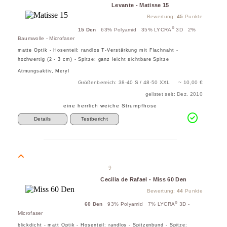
Levante - Matisse 15
Bewertung:
45
Punkte
®
15 Den
63% Polyamid 35% LYCRA
3D 2%
Baumwolle - Microfaser
matte Optik - Hosenteil: randlos T-Verstärkung mit Flachnaht -
hochwertig (2 - 3 cm) - Spitze: ganz leicht sichtbare Spitze
Atmungsaktiv, Meryl
Größenbereich: 38-40 S / 48-50 XXL ~ 10,00 €
gelistet seit: Dez. 2010
eine herrlich weiche Strumpfhose
Details
Testbericht
9
Cecilia de Rafael - Miss 60 Den
Bewertung:
44
Punkte
®
60 Den
93% Polyamid 7% LYCRA
3D -
Microfaser
blickdicht - matt Optik - Hosenteil: randlos - Spitzenbund - Spitze: