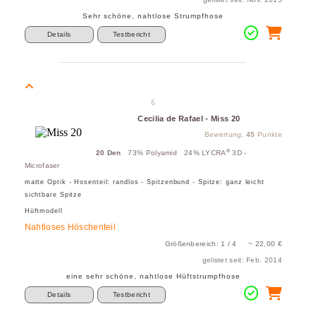
Sehr schöne, nahtlose Strumpfhose
Details
Testbericht
6
Cecilia de Rafael - Miss 20
Bewertung:
45
Punkte
®
20 Den
73% Polyamid 24% LYCRA
3D -
Microfaser
matte Optik - Hosenteil: randlos - Spitzenbund - Spitze: ganz leicht
sichtbare Spitze
Hüftmodell
Nahtloses Höschenteil
Größenbereich: 1 / 4 ~ 22,00 €
gelistet seit: Feb. 2014
eine sehr schöne, nahtlose Hüftstrumpfhose
Details
Testbericht