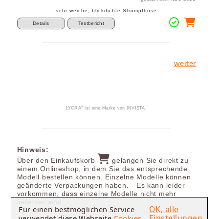
sehr weiche, blickdichte Strumpfhose
Details
Testbericht
weiter
®
LYCRA
ist eine Marke von INVISTA.
Hinweis:
Über den Einkaufskorb
gelangen Sie direkt zu
einem Onlineshop, in dem Sie das entsprechende
Modell bestellen können. Einzelne Modelle können
geänderte Verpackungen haben. - Es kann leider
vorkommen, dass einzelne Modelle nicht mehr
lieferbar sind.
OK, alle
Für einen bestmöglichen Service
Einstellungen
verwendet diese Webseite
Cookies
.