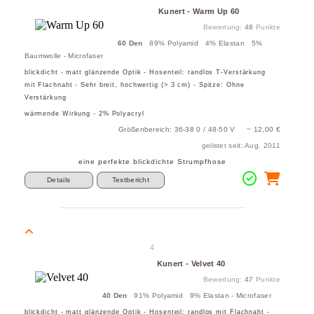
Kunert - Warm Up 60
Bewertung:
48
Punkte
60 Den
89% Polyamid 4% Elastan 5%
Baumwolle - Microfaser
blickdicht - matt glänzende Optik - Hosenteil: randlos T-Verstärkung
mit Flachnaht - Sehr breit, hochwertig (> 3 cm) - Spitze: Ohne
Verstärkung
wärmende Wirkung - 2% Polyacryl
Größenbereich: 36-38 0 / 48-50 V ~ 12,00 €
gelistet seit: Aug. 2011
eine perfekte blickdichte Strumpfhose
Details
Testbericht
4
Kunert - Velvet 40
Bewertung:
47
Punkte
40 Den
91% Polyamid 9% Elastan - Microfaser
blickdicht - matt glänzende Optik - Hosenteil: randlos mit Flachnaht -