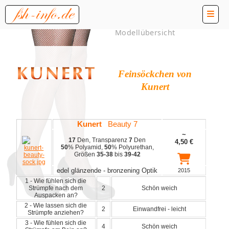
Modellübersicht
Feinsöckchen von
Kunert
Kunert
Beauty 7
~
17
Den, Transparenz
7
Den
4,50
€
50
% Polyamid,
50
% Polyurethan,
Größen
35-38
bis
39-42
edel glänzende - bronzening Optik
2015
1 - Wie fühlen sich die
Strümpfe nach dem
2
Schön weich
Auspacken an?
2 - Wie lassen sich die
2
Einwandfrei - leicht
Strümpfe anziehen?
3 - Wie fühlen sich die
4
Schön weich