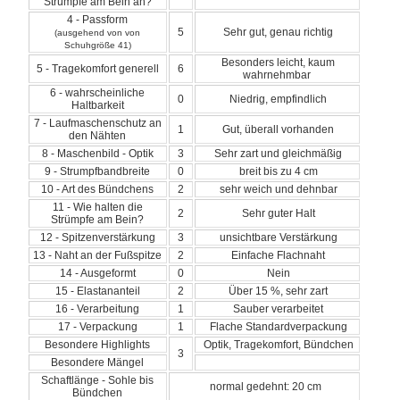
Strümpfe am Bein an?
4 - Passform
5
Sehr gut, genau richtig
(ausgehend von von
Schuhgröße 41)
Besonders leicht, kaum
5 - Tragekomfort generell
6
wahrnehmbar
6 - wahrscheinliche
0
Niedrig, empfindlich
Haltbarkeit
7 - Laufmaschenschutz an
1
Gut, überall vorhanden
den Nähten
8 - Maschenbild - Optik
3
Sehr zart und gleichmäßig
9 - Strumpfbandbreite
0
breit bis zu 4 cm
10 - Art des Bündchens
2
sehr weich und dehnbar
11 - Wie halten die
2
Sehr guter Halt
Strümpfe am Bein?
12 - Spitzenverstärkung
3
unsichtbare Verstärkung
13 - Naht an der Fußspitze
2
Einfache Flachnaht
14 - Ausgeformt
0
Nein
15 - Elastananteil
2
Über 15 %, sehr zart
16 - Verarbeitung
1
Sauber verarbeitet
17 - Verpackung
1
Flache Standardverpackung
Besondere Highlights
Optik, Tragekomfort, Bündchen
3
Besondere Mängel
Schaftlänge - Sohle bis
normal gedehnt: 20 cm
Bündchen