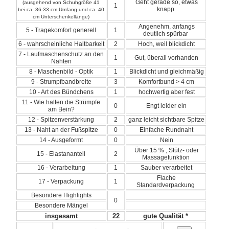
Geht gerade so, etwas
(ausgehend von Schuhgröße 41
1
knapp
bei ca. 36-33 cm Umfang und ca. 40
cm Unterschenkellänge)
Angenehm, anfangs
5 - Tragekomfort generell
1
deutlich spürbar
6 - wahrscheinliche Haltbarkeit
2
Hoch, weil blickdicht
7 - Laufmaschenschutz an den
1
Gut, überall vorhanden
Nähten
8 - Maschenbild - Optik
1
Blickdicht und gleichmäßig
9 - Strumpfbandbreite
3
Komfortbund > 4 cm
10 - Art des Bündchens
1
hochwertig aber fest
11 - Wie halten die Strümpfe
0
Engt leider ein
am Bein?
12 - Spitzenverstärkung
2
ganz leicht sichtbare Spitze
13 - Naht an der Fußspitze
0
Einfache Rundnaht
14 - Ausgeformt
0
Nein
Über 15 % , Stütz- oder
15 - Elastananteil
2
Massagefunktion
16 - Verarbeitung
1
Sauber verarbeitet
Flache
17 - Verpackung
1
Standardverpackung
Besondere Highlights
0
Besondere Mängel
insgesamt
22
gute Qualität *