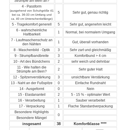
Strümpfe am Bein an?
4 - Passform
(ausgehend von Schuhgröße 41
5
Sehr gut, genau richtig
bei ca. 36-33 cm Umfang und
ca. 40 cm Unterschenkellänge)
5 - Tragekomfort generell
5
Sehr gut, angenehm leicht
6 - wahrscheinliche
1
Normal, bei normalem Umgang
Haltbarkeit
7 - Laufmaschenschutz an
1
Gut, überall vorhanden
den Nähten
8 - Maschenbild - Optik
3
Sehr zart und gleichmäßig
9 - Strumpfbandbreite
3
Komfortbund > 4 cm
10 - Art des Bündchens
2
sehr weich und dehnbar
11 - Wie halten die
2
Sehr guter Halt
Strümpfe am Bein?
12 - Spitzenverstärkung
3
unsichtbare Verstärkung
13 - Naht an der Fußspitze
0
Einfache Rundnaht
14 - Ausgeformt
0
Nein
15 - Elastananteil
2
5 - 15 % - optimaler Wert
16 - Verarbeitung
1
Sauber verarbeitet
17 - Verpackung
1
Flache Standardverpackung
Besondere Highlights
0
Besondere Mängel
insgesamt
38
Komfortklasse ****