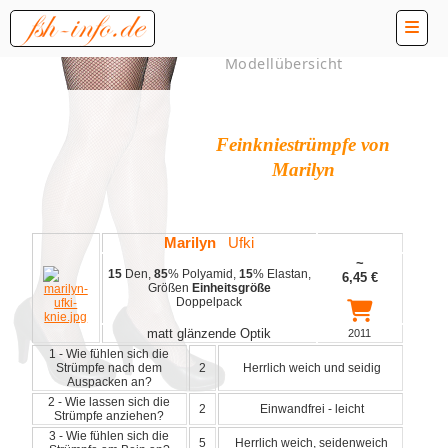
Modellübersicht
Feinkniestrümpfe von
Marilyn
Marilyn
Ufki
~
15
Den,
85
% Polyamid,
15
% Elastan,
6,45
€
Größen
Einheitsgröße
Doppelpack
matt glänzende Optik
2011
1 - Wie fühlen sich die
Strümpfe nach dem
2
Herrlich weich und seidig
Auspacken an?
2 - Wie lassen sich die
2
Einwandfrei - leicht
Strümpfe anziehen?
3 - Wie fühlen sich die
5
Herrlich weich, seidenweich