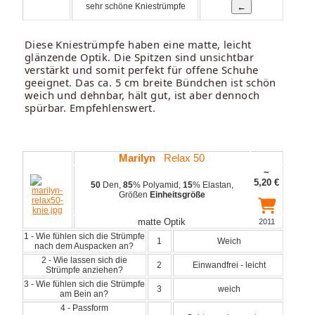
sehr schöne Kniestrümpfe
Diese Kniestrümpfe haben eine matte, leicht
glänzende Optik. Die Spitzen sind unsichtbar
verstärkt und somit perfekt für offene Schuhe
geeignet. Das ca. 5 cm breite Bündchen ist schön
weich und dehnbar, hält gut, ist aber dennoch
spürbar. Empfehlenswert.
Marilyn
Relax 50
~
5,20
€
50
Den,
85
% Polyamid,
15
% Elastan,
Größen
Einheitsgröße
matte Optik
2011
1 - Wie fühlen sich die Strümpfe
1
Weich
nach dem Auspacken an?
2 - Wie lassen sich die
2
Einwandfrei - leicht
Strümpfe anziehen?
3 - Wie fühlen sich die Strümpfe
3
weich
am Bein an?
4 - Passform