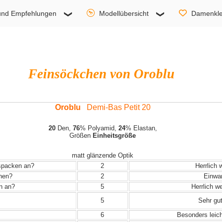
und Empfehlungen
Modellübersicht
Damenkle
Feinsöckchen von Oroblu
Oroblu
Demi-Bas Petit 20
20
Den,
76
% Polyamid,
24
% Elastan,
Größen
Einheitsgröße
matt glänzende Optik
uspacken an?
2
Herrlich 
ehen?
2
Einwand
in an?
5
Herrlich w
5
Sehr gut
6
Besonders leic