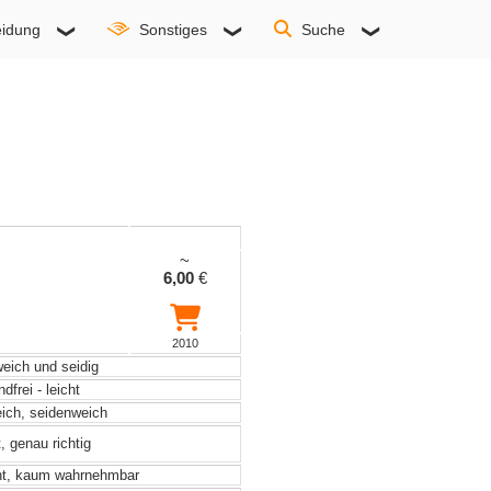
idung
Sonstiges
Suche
~
6,00
€
2010
weich und seidig
frei - leicht
eich, seidenweich
, genau richtig
ht, kaum wahrnehmbar