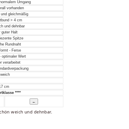
 normalem Umgang
rall vorhanden
 und gleichmäßig
tbund > 4 cm
ch und dehnbar
 guter Halt
dezente Spitze
he Rundnaht
formt - Ferse
- optimaler Wert
 verarbeitet
ndardverpackung
weich
17 cm
tklasse ****
 schön weich und dehnbar.