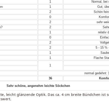
1
Normal, bei
en
1
Gut, übe
2
Schön fein
0
Komfor
2
sehr wei
n?
2
Sehr
1
relativ 
0
Einfac
2
Vollge
2
5 - 15 % 
1
Sauber
1
Flache Sta
1
normal gedehnt: 
36
Komfor
Sehr schöne, angenehm leichte Söckchen
e, leicht glänzende Optik. Das ca. 4 cm breite Bündchen ist
nswert.