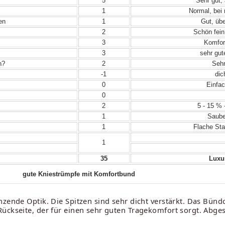
5
Sehr gut, 
1
Normal, bei
en
1
Gut, übe
2
Schön fein
3
Komfor
3
sehr gut
n?
2
Sehr
-1
dic
0
Einfac
0
2
5 - 15 % 
1
Sauber
1
Flache Sta
1
35
Luxus
gute Kniestrümpfe mit Komfortbund
nzende Optik. Die Spitzen sind sehr dicht verstärkt. Das Bünd
ückseite, der für einen sehr guten Tragekomfort sorgt. Abge