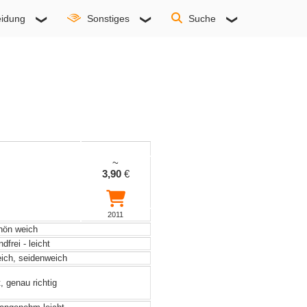
idung
Sonstiges
Suche
~
3,90
€
2011
ön weich
frei - leicht
eich, seidenweich
, genau richtig