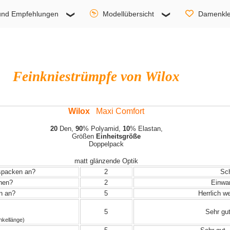
und Empfehlungen
Modellübersicht
Damenkle
Feinkniestrümpfe von Wilox
Wilox
Maxi Comfort
20
Den,
90
% Polyamid,
10
% Elastan,
Größen
Einheitsgröße
Doppelpack
matt glänzende Optik
uspacken an?
2
Sch
ehen?
2
Einwand
in an?
5
Herrlich w
5
Sehr gut
nkellänge)