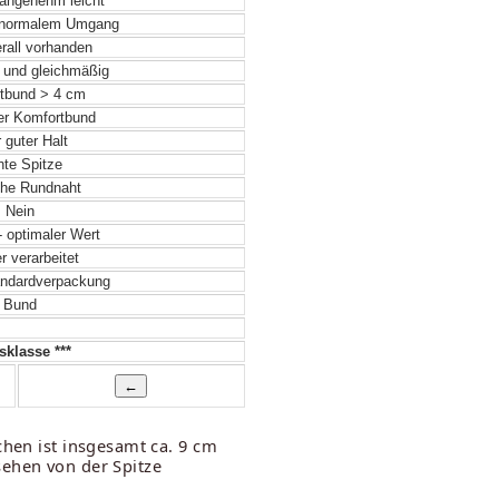
angenehm leicht
 normalem Umgang
rall vorhanden
 und gleichmäßig
tbund > 4 cm
er Komfortbund
 guter Halt
hte Spitze
he Rundnaht
Nein
- optimaler Wert
 verarbeitet
ndardverpackung
Bund
klasse ***
chen ist insgesamt ca. 9 cm
sehen von der Spitze