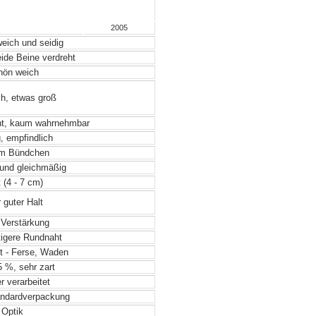
2005
weich und seidig
ide Beine verdreht
ön weich
ch, etwas groß
ht, kaum wahrnehmbar
, empfindlich
m Bündchen
und gleichmäßig
 (4 - 7 cm)
 guter Halt
Verstärkung
igere Rundnaht
t - Ferse, Waden
 %, sehr zart
 verarbeitet
ndardverpackung
Optik