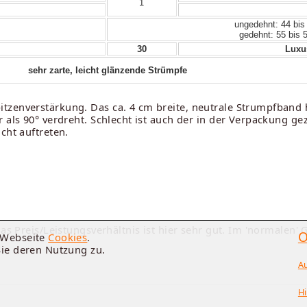
1
ungedehnt: 44 bis
gedehnt: 55 bis 
30
Luxus
sehr zarte, leicht glänzende Strümpfe
tzenverstärkung. Das ca. 4 cm breite, neutrale Strumpfband 
 als 90° verdreht. Schlecht ist auch der in der Verpackung g
cht auftreten.
as Preis/Leistungsverhältnis ist hier sehr gut. Im 'normalen' 
O
e Webseite
Cookies
.
Sie deren Nutzung zu.
A
Hi