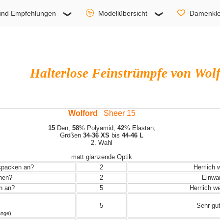
und Empfehlungen
Modellübersicht
Damenkle
Halterlose Feinstrümpfe von Wol
Wolford
Sheer 15
15
Den,
58
% Polyamid,
42
% Elastan,
Größen
34-36 XS
bis
44-46 L
2. Wahl
matt glänzende Optik
uspacken an?
2
Herrlich 
ehen?
2
Einwand
in an?
5
Herrlich w
5
Sehr gut
änge)