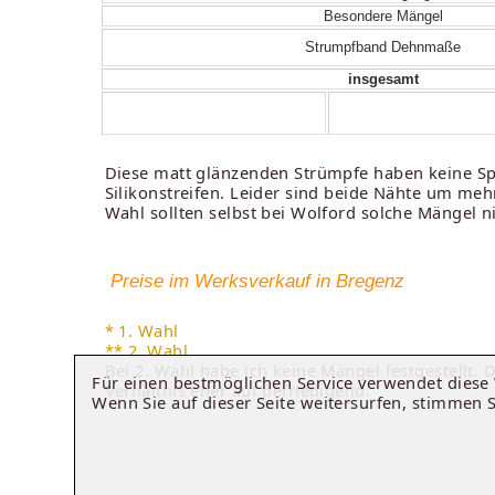
Besondere Mängel
Strumpfband Dehnmaße
insgesamt
Diese matt glänzenden Strümpfe haben keine Spi
Silikonstreifen. Leider sind beide Nähte um mehr
Wahl sollten selbst bei Wolford solche Mängel ni
Preise im Werksverkauf in Bregenz
* 1. Wahl
** 2. Wahl
Bei 2. Wahl habe ich keine Mängel festgestellt. D
Für einen bestmöglichen Service verwendet dies
Verhältnis eher auf befriedigend.
Wenn Sie auf dieser Seite weitersurfen, stimmen 