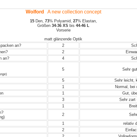
Wolford
A new collection concept
15
Den,
73
% Polyamid,
27
% Elastan,
Größen
34-36 XS
bis
44-46 L
Vorserie
matt glänzende Optik
uspacken an?
2
Sch
ehen?
2
Einwand
in an?
4
Sch
5
Sehr gut
änge)
5
Sehr leicht,
1
Normal, bei
en
1
Gut, übe
3
Sehr zart 
1
Breit
n?
2
Sehr
ng)
1
relativ 
2
Einfac
2
Vollgeform