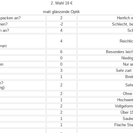
2. Wahl 19 €
matt glänzende Optik
uspacken an?
2
Herrlich 
ehen?
-2
Schlecht, be
in an?
4
Sch
4
Reichli
änge)
6
Besonders leic
0
Niedrig
en
0
Nur a
3
Sehr zart 
1
Breit
n?
2
Sehr
ng)
2
Ohne 
1
Hochwert
2
Vollgeform
2
Über 15
1
Sauber
1
Flache Sta