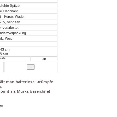
 dichte Spitze
e Flachnaht
t - Ferse, Waden
 %, sehr zart
 verarbeitet
ndardverpackung
ik, Weich
 43 cm
56 cm
****
alt
ält man halterlose Strümpfe
n.
somit als Murks bezeichnet
en.