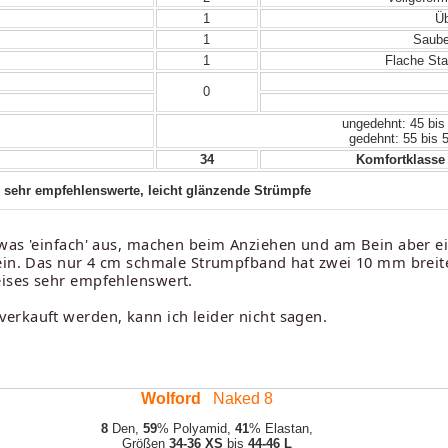
1
Üb
1
Sauber
1
Flache Sta
0
ungedehnt: 45 bis
gedehnt: 55 bis 
34
Komfortklasse 
sehr empfehlenswerte, leicht glänzende Strümpfe
twas 'einfach' aus, machen beim Anziehen und am Bein aber e
ein. Das nur 4 cm schmale Strumpfband hat zwei 10 mm breite 
eises sehr empfehlenswert.
erkauft werden, kann ich leider nicht sagen.
Wolford
Naked 8
8
Den,
59
% Polyamid,
41
% Elastan,
Größen
34-36 XS
bis
44-46 L