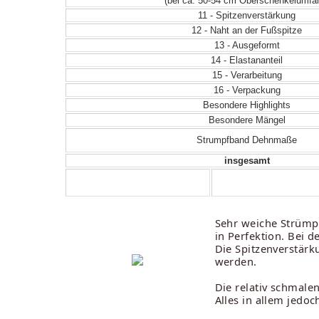
(bei ca. 50-54 cm Oberschenkelumfa
11 - Spitzenverstärkung
12 - Naht an der Fußspitze
13 - Ausgeformt
14 - Elastananteil
15 - Verarbeitung
16 - Verpackung
Besondere Highlights
Besondere Mängel
Strumpfband Dehnmaße
insgesamt
Sehr weiche Strümp
in Perfektion. Bei 
Die Spitzenverstärk
werden.
Die relativ schmale
Alles in allem jedo