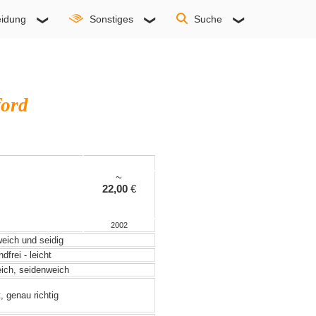
idung
Sonstiges
Suche
ford
~
22,00
€
2002
weich und seidig
frei - leicht
eich, seidenweich
, genau richtig