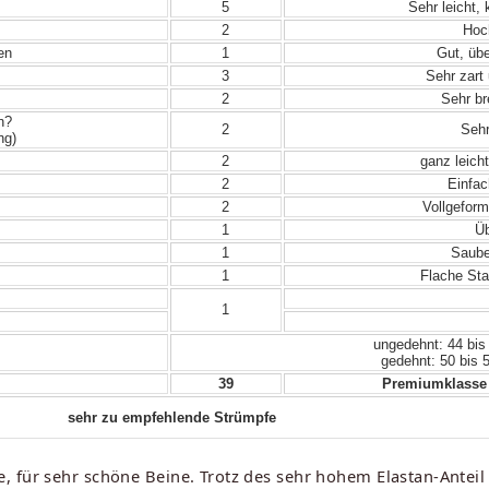
5
Sehr leicht,
2
Hoch
en
1
Gut, übe
3
Sehr zart 
2
Sehr bre
n?
2
Sehr
ng)
2
ganz leicht
2
Einfac
2
Vollgeform
1
Üb
1
Sauber
1
Flache Sta
1
ungedehnt: 44 bis
gedehnt: 50 bis 
39
Premiumklasse 
sehr zu empfehlende Strümpfe
 für sehr schöne Beine. Trotz des sehr hohem Elastan-Anteil 