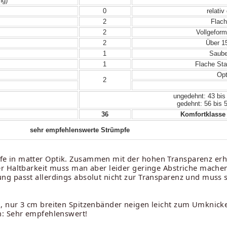
ng)
0
relativ
2
Flach
2
Vollgeform
2
Über 15
1
Sauber
1
Flache Sta
Opt
2
ungedehnt: 43 bis
gedehnt: 56 bis 
36
Komfortklasse 
sehr empfehlenswerte Strümpfe
fe in matter Optik. Zusammen mit der hohen Transparenz erh
der Haltbarkeit muss man aber leider geringe Abstriche mache
ung passt allerdings absolut nicht zur Transparenz und muss 
n, nur 3 cm breiten Spitzenbänder neigen leicht zum Umknick
ch: Sehr empfehlenswert!