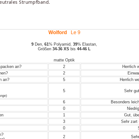
neutrales Strumpfband.
Wolford
Le 9
9
Den,
61
% Polyamid,
39
% Elastan,
Größen
34-36 XS
bis
44-46 L
matte Optik
uspacken an?
2
Herrlich 
ehen?
2
Einwand
in an?
5
Herrlich w
5
Sehr gut
änge)
6
Besonders leic
0
Niedrig
en
1
Gut, übe
3
Sehr zart 
0
S
n?
2
Sehr