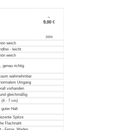
~
9,00
€
2004
ön weich
frei - leicht
ön weich
, genau richtig
 kaum wahrnehmbar
 normalem Umgang
rall vorhanden
und gleichmäßig
 (4 - 7 cm)
 guter Halt
dezente Spitze
he Flachnaht
t - Ferse, Waden