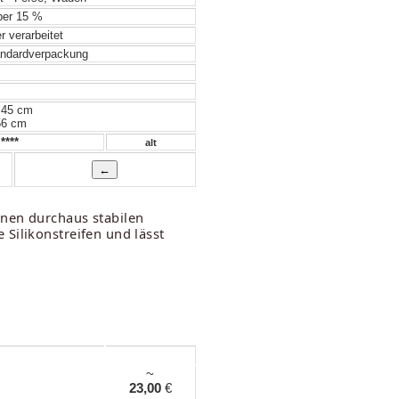
er 15 %
 verarbeitet
ndardverpackung
 45 cm
56 cm
****
alt
inen durchaus stabilen
Silikonstreifen und lässt
~
23,00
€