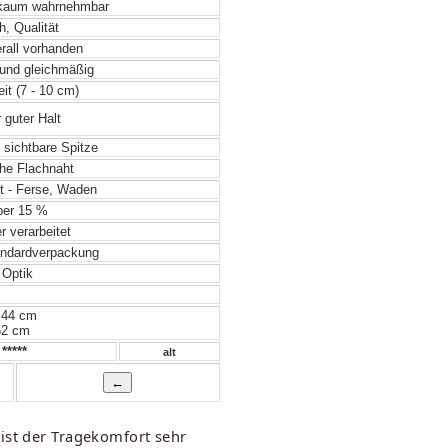
 kaum wahrnehmbar
, Qualität
rall vorhanden
und gleichmäßig
it (7 - 10 cm)
 guter Halt
 sichtbare Spitze
he Flachnaht
t - Ferse, Waden
er 15 %
 verarbeitet
ndardverpackung
Optik
 44 cm
52 cm
*****
alt
ist der Tragekomfort sehr