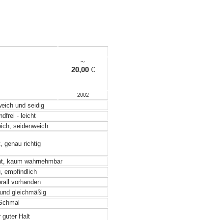
~
20,00
€
2002
weich und seidig
frei - leicht
eich, seidenweich
, genau richtig
ht, kaum wahrnehmbar
, empfindlich
rall vorhanden
und gleichmäßig
chmal
 guter Halt