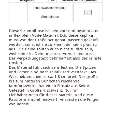
insgesamt
24
ausreichende Qualität
eine etwas merkwürdige
Strumpfhose
Diese Strumpfhose ist sehr zart und besteht aus
unflexiblem Voile-Material. D.h. diese Replika
muss von der Größe her genau passend gekauft
werden, sonst ist sie zu klein oder sieht pludrig
aus. Die Beine sollten auch nicht zu dick sein,
weil keinerlei Dehnungsreserve vorhanden ist.
Der Verpackungstext 'dehnbar' ist also der reinste
Unsinn.
Das Material fühlt sich sehr fest an. Die Spitzen
und Fersen sind noch relativ zart verstärkt. Das
Wäschebündchen ist ca. 1,8 cm breit. Der große,
bis zum hinteren Bündchen reichende
Komfortzwickel hat einen Einsatz aus Seide.
Getestet in Größe 4, schwarz. Nur für
LiebhaberInnen für dieses Material und diese
Passform empfehlenswert. Ansonsten die Finger
von lassen!