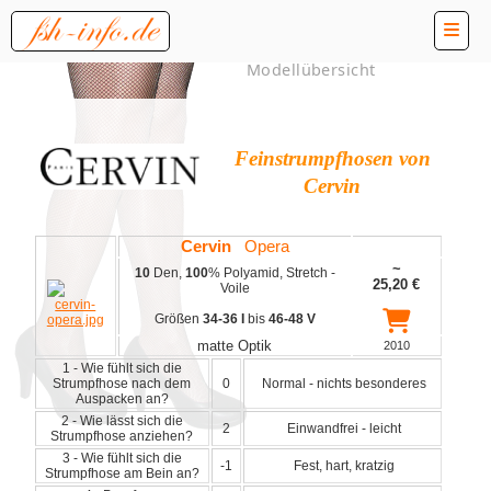
Modellübersicht
Feinstrumpfhosen von
Cervin
Cervin
Opera
~
10
Den,
100
% Polyamid, Stretch -
25,20
€
Voile
Größen
34-36 I
bis
46-48 V
matte Optik
2010
1 - Wie fühlt sich die
Strumpfhose nach dem
0
Normal - nichts besonderes
Auspacken an?
2 - Wie lässt sich die
2
Einwandfrei - leicht
Strumpfhose anziehen?
3 - Wie fühlt sich die
-1
Fest, hart, kratzig
Strumpfhose am Bein an?