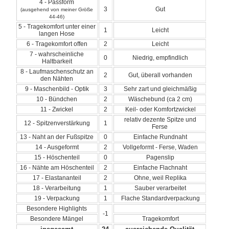
4 - Passform
3
Gut
(ausgehend von meiner Größe
44-46)
5 - Tragekomfort unter einer
1
Leicht
langen Hose
6 - Tragekomfort offen
2
Leicht
7 - wahrscheinliche
0
Niedrig, empfindlich
Haltbarkeit
8 - Laufmaschenschutz an
2
Gut, überall vorhanden
den Nähten
9 - Maschenbild - Optik
3
Sehr zart und gleichmäßig
10 - Bündchen
2
Wäschebund (ca 2 cm)
11 - Zwickel
2
Keil- oder Komfortzwickel
relativ dezente Spitze und
12 - Spitzenverstärkung
1
Ferse
13 - Naht an der Fußspitze
0
Einfache Rundnaht
14 - Ausgeformt
2
Vollgeformt - Ferse, Waden
15 - Höschenteil
0
Pagenslip
16 - Nähte am Höschenteil
2
Einfache Flachnaht
17 - Elastananteil
2
Ohne, weil Replika
18 - Verarbeitung
1
Sauber verarbeitet
19 - Verpackung
1
Flache Standardverpackung
Besondere Highlights
-1
Besondere Mängel
Tragekomfort