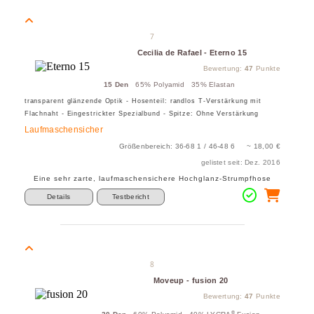
7
Cecilia de Rafael - Eterno 15
Bewertung:
47
Punkte
15 Den
65% Polyamid 35% Elastan
transparent glänzende Optik - Hosenteil: randlos T-Verstärkung mit
Flachnaht - Eingestrickter Spezialbund - Spitze: Ohne Verstärkung
Laufmaschensicher
Größenbereich: 36-68 1 / 46-48 6 ~ 18,00 €
gelistet seit: Dez. 2016
Eine sehr zarte, laufmaschensichere Hochglanz-Strumpfhose
Details
Testbericht
8
Moveup - fusion 20
Bewertung:
47
Punkte
®