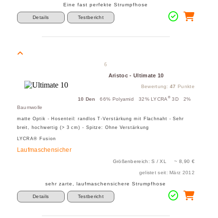
Eine fast perfekte Strumpfhose
Details
Testbericht
6
Aristoc - Ultimate 10
Bewertung:
47
Punkte
®
10 Den
66% Polyamid 32% LYCRA
3D 2%
Baumwolle
matte Optik - Hosenteil: randlos T-Verstärkung mit Flachnaht - Sehr
breit, hochwertig (> 3 cm) - Spitze: Ohne Verstärkung
LYCRA® Fusion
Laufmaschensicher
Größenbereich: S / XL ~ 8,90 €
gelistet seit: März 2012
sehr zarte, laufmaschensichere Strumpfhose
Details
Testbericht