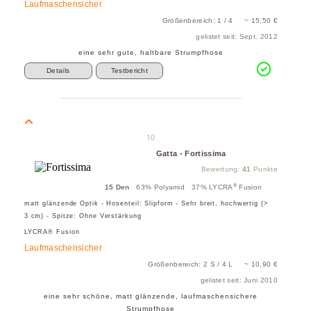
Laufmaschensicher
Größenbereich: 1 / 4 ~ 15,50 €
gelistet seit: Sept. 2012
eine sehr gute, haltbare Strumpfhose
Details
Testbericht
10
Gatta - Fortissima
Bewertung:
41
Punkte
®
15 Den
63% Polyamid 37% LYCRA
Fusion
matt glänzende Optik - Hosenteil: Slipform - Sehr breit, hochwertig (>
3 cm) - Spitze: Ohne Verstärkung
LYCRA® Fusion
Laufmaschensicher
Größenbereich: 2 S / 4 L ~ 10,90 €
gelistet seit: Juni 2010
eine sehr schöne, matt glänzende, laufmaschensichere
Strumpfhose