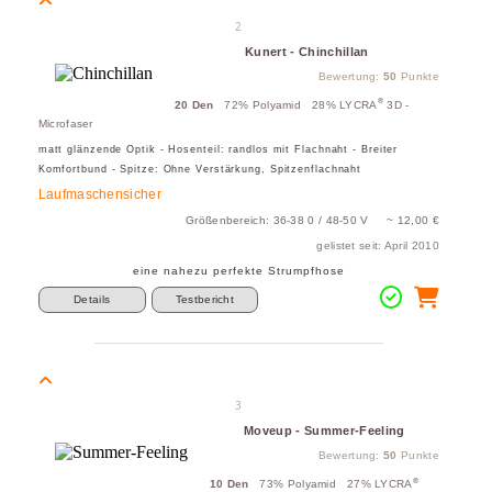
2
Kunert - Chinchillan
Bewertung:
50
Punkte
®
20 Den
72% Polyamid 28% LYCRA
3D -
Microfaser
matt glänzende Optik - Hosenteil: randlos mit Flachnaht - Breiter
Komfortbund - Spitze: Ohne Verstärkung, Spitzenflachnaht
Laufmaschensicher
Größenbereich: 36-38 0 / 48-50 V ~ 12,00 €
gelistet seit: April 2010
eine nahezu perfekte Strumpfhose
Details
Testbericht
3
Moveup - Summer-Feeling
Bewertung:
50
Punkte
®
10 Den
73% Polyamid 27% LYCRA