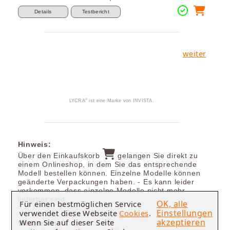
Details
Testbericht
weiter
®
LYCRA
ist eine Marke von INVISTA.
Hinweis:
Über den Einkaufskorb
gelangen Sie direkt zu
einem Onlineshop, in dem Sie das entsprechende
Modell bestellen können. Einzelne Modelle können
geänderte Verpackungen haben. - Es kann leider
vorkommen, dass einzelne Modelle nicht mehr
lieferbar sind.
OK, alle
Für einen bestmöglichen Service
Einstellungen
verwendet diese Webseite
Cookies
.
akzeptieren
Wenn Sie auf dieser Seite
Weiterhin: