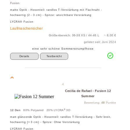
Fusion
matte Optik - Hosenteil: randlos T-Verstärkung mit Flachnaht -
hochwertig (2 - 3 cm) - Spitze: unsichtbare Verstärkung
LYCRA® Fusion
Laufmaschensicher
Größenbereich: 36-38 XS / 44-46 L ~ 8,00 €
gelistet seit: Juni 2024
eine sehr schöne Sommerstrumpfhose
Details
Testbericht
4
Cecilia de Rafael - Fusion 12
Summer
Bewertung:
48
Punkte
®
12 Den
80% Polyamid 20% LYCRA
3D
matt glänzende Optik - Hosenteil: randlos T-Verstärkung - Sehr breit,
hochwertig (> 3 cm) - Spitze: Ohne Verstärkung
LYCRA® Fusion