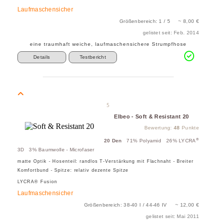
Laufmaschensicher
Größenbereich: 1 / 5 ~ 8,00 €
gelistet seit: Feb. 2014
eine traumhaft weiche, laufmaschensichere Strumpfhose
Details
Testbericht
5
Elbeo - Soft & Resistant 20
Bewertung:
48
Punkte
®
20 Den
71% Polyamid 26% LYCRA
3D 3% Baumwolle - Microfaser
matte Optik - Hosenteil: randlos T-Verstärkung mit Flachnaht - Breiter
Komfortbund - Spitze: relativ dezente Spitze
LYCRA® Fusion
Laufmaschensicher
Größenbereich: 38-40 I / 44-46 IV ~ 12,00 €
gelistet seit: Mai 2011