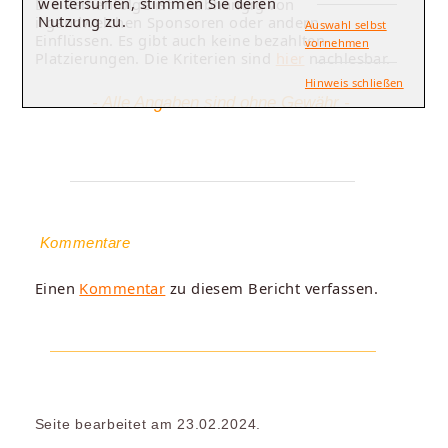
weitersurfen, stimmen Sie deren
Die Reihenfolge ist unabhängig von
Nutzung zu.
irgendwelchen Sponsoren oder andern
Auswahl selbst
Einflüssen. Es gibt auch keine bezahlten
vornehmen
Platzierungen. Die Kriterien sind
hier
nachlesbar.
Hinweis schließen
- Alle Angaben sind ohne Gewähr -
Kommentare
Einen
Kommentar
zu diesem Bericht verfassen.
Seite bearbeitet am 23.02.2024.