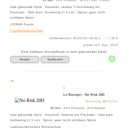
20 Den
60% Polyamid 40% LYCRA
Fusion
matt glänzende Optik - Hosenteil: randlos T-Verstärkung mit
Flachnaht - Sehr breit, hochwertig (> 3 cm) - Spitze: ganz leicht
sichtbare Spitze
LYCRA® Fusion
Laufmaschensicher
Größenbereich: 36-40 XS / 44-46 L ~ 7,00 €
gelistet seit: Sept. 2010
Eine haltbare Strumpfhose in matt glänzender Optik
Details
Testbericht
9
Le Bourget - No Risk 20D
Bewertung:
44
Punkte
20 Den
56% Polyamid 44% Elastan
matt glänzende Optik - Hosenteil: Slipform mit Flachnaht - Sehr breit,
hochwertig (> 3 cm) - Spitze: ganz leicht sichtbare Spitze
Laufmaschensichere Stricktechnik