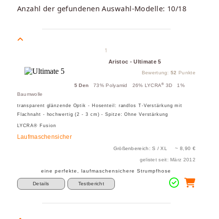
Anzahl der gefundenen Auswahl-Modelle: 10/18
1
Aristoc - Ultimate 5
Bewertung:
52
Punkte
®
5 Den
73% Polyamid 26% LYCRA
3D 1%
Baumwolle
transparent glänzende Optik - Hosenteil: randlos T-Verstärkung mit
Flachnaht - hochwertig (2 - 3 cm) - Spitze: Ohne Verstärkung
LYCRA® Fusion
Laufmaschensicher
Größenbereich: S / XL ~ 8,90 €
gelistet seit: März 2012
eine perfekte, laufmaschensichere Strumpfhose
Details
Testbericht