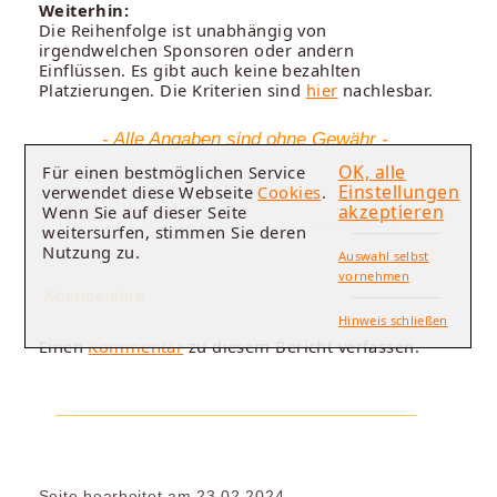
Weiterhin:
Die Reihenfolge ist unabhängig von
irgendwelchen Sponsoren oder andern
Einflüssen. Es gibt auch keine bezahlten
Platzierungen. Die Kriterien sind
hier
nachlesbar.
- Alle Angaben sind ohne Gewähr -
OK, alle
Für einen bestmöglichen Service
Einstellungen
verwendet diese Webseite
Cookies
.
akzeptieren
Wenn Sie auf dieser Seite
weitersurfen, stimmen Sie deren
Nutzung zu.
Auswahl selbst
vornehmen
Kommentare
Hinweis schließen
Einen
Kommentar
zu diesem Bericht verfassen.
Seite bearbeitet am 23.02.2024.