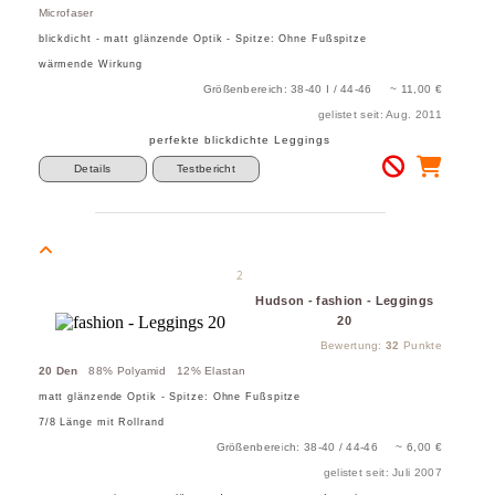
Microfaser
blickdicht - matt glänzende Optik - Spitze: Ohne Fußspitze
wärmende Wirkung
Größenbereich: 38-40 I / 44-46 ~ 11,00 €
gelistet seit: Aug. 2011
perfekte blickdichte Leggings
Details
Testbericht
2
Hudson - fashion - Leggings
20
Bewertung:
32
Punkte
20 Den
88% Polyamid 12% Elastan
matt glänzende Optik - Spitze: Ohne Fußspitze
7/8 Länge mit Rollrand
Größenbereich: 38-40 / 44-46 ~ 6,00 €
gelistet seit: Juli 2007