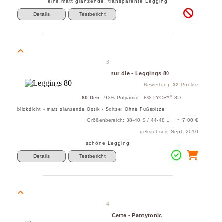
eine matt glänzende, transparente Legging
Details
Testbericht
3
nur die - Leggings 80
Bewertung:
32
Punkte
®
80 Den
92% Polyamid 8% LYCRA
3D
blickdicht - matt glänzende Optik - Spitze: Ohne Fußspitze
Größenbereich: 38-40 S / 44-48 L ~ 7,00 €
gelistet seit: Sept. 2010
schöne Legging
Details
Testbericht
4
Cette - Pantytonic