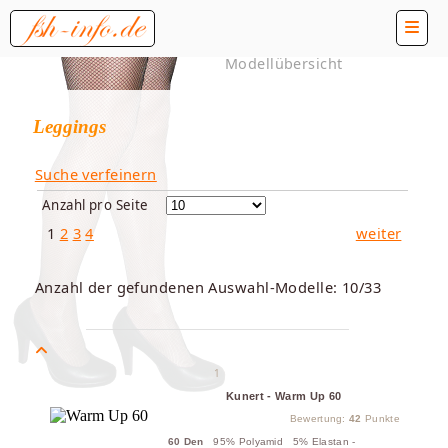
Modellübersicht
Leggings
Suche verfeinern
Anzahl pro Seite
1
2
3
4
weiter
Anzahl der gefundenen Auswahl-Modelle: 10/33
1
Kunert - Warm Up 60
Bewertung:
42
Punkte
60 Den
95% Polyamid 5% Elastan -