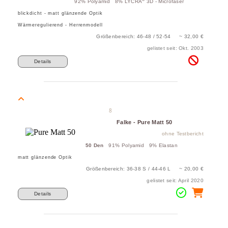
92% Polyamid 8% LYCRA
3D - Microfaser
blickdicht - matt glänzende Optik
Wärmeregulierend - Herrenmodell
Größenbereich: 46-48 / 52-54 ~ 32,00 €
gelistet seit: Okt. 2003
Details
8
Falke - Pure Matt 50
ohne Testbericht
50 Den
91% Polyamid 9% Elastan
matt glänzende Optik
Größenbereich: 36-38 S / 44-46 L ~ 20,00 €
gelistet seit: April 2020
Details