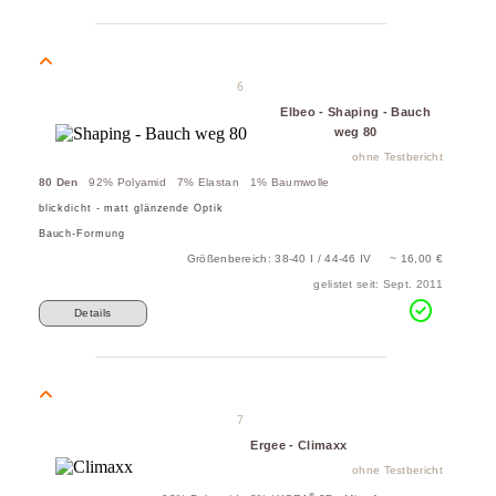
6
Elbeo - Shaping - Bauch
weg 80
ohne Testbericht
80 Den
92% Polyamid 7% Elastan 1% Baumwolle
blickdicht - matt glänzende Optik
Bauch-Formung
Größenbereich: 38-40 I / 44-46 IV ~ 16,00 €
gelistet seit: Sept. 2011
Details
7
Ergee - Climaxx
ohne Testbericht
®