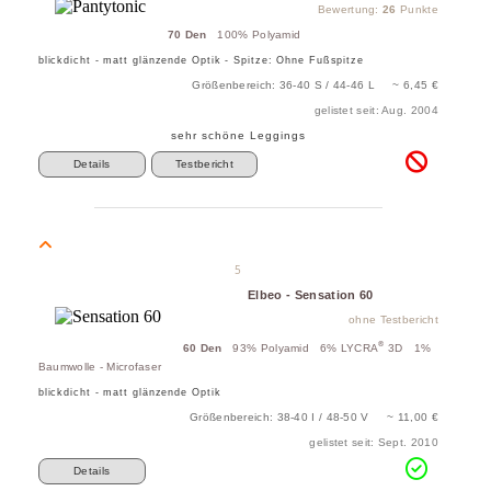
Bewertung:
26
Punkte
70 Den
100% Polyamid
blickdicht - matt glänzende Optik - Spitze: Ohne Fußspitze
Größenbereich: 36-40 S / 44-46 L ~ 6,45 €
gelistet seit: Aug. 2004
sehr schöne Leggings
Details
Testbericht
5
Elbeo - Sensation 60
ohne Testbericht
®
60 Den
93% Polyamid 6% LYCRA
3D 1%
Baumwolle - Microfaser
blickdicht - matt glänzende Optik
Größenbereich: 38-40 I / 48-50 V ~ 11,00 €
gelistet seit: Sept. 2010
Details