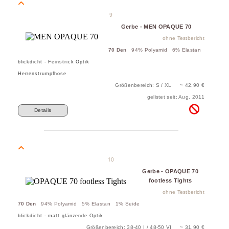
9
Gerbe - MEN OPAQUE 70
ohne Testbericht
70 Den
94% Polyamid 6% Elastan
blickdicht - Feinstrick Optik
Herrenstrumpfhose
Größenbereich: S / XL ~ 42,90 €
gelistet seit: Aug. 2011
Details
10
Gerbe - OPAQUE 70
footless Tights
ohne Testbericht
70 Den
94% Polyamid 5% Elastan 1% Seide
blickdicht - matt glänzende Optik
Größenbereich: 38-40 I / 48-50 VI ~ 31,90 €