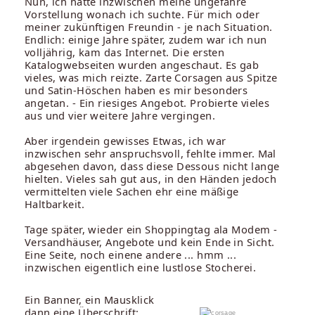
Nun, ich hatte inzwischen meine ungefähre
Vorstellung wonach ich suchte. Für mich oder
meiner zukünftigen Freundin - je nach Situation.
Endlich: einige Jahre später, zudem war ich nun
volljährig, kam das Internet. Die ersten
Katalogwebseiten wurden angeschaut. Es gab
vieles, was mich reizte. Zarte Corsagen aus Spitze
und Satin-Höschen haben es mir besonders
angetan. - Ein riesiges Angebot. Probierte vieles
aus und vier weitere Jahre vergingen.
Aber irgendein gewisses Etwas, ich war
inzwischen sehr anspruchsvoll, fehlte immer. Mal
abgesehen davon, dass diese Dessous nicht lange
hielten. Vieles sah gut aus, in den Händen jedoch
vermittelten viele Sachen ehr eine mäßige
Haltbarkeit.
Tage später, wieder ein Shoppingtag ala Modem -
Versandhäuser, Angebote und kein Ende in Sicht.
Eine Seite, noch einene andere ... hmm ...
inzwischen eigentlich eine lustlose Stocherei.
Ein Banner, ein Mausklick
dann eine Überschrift: