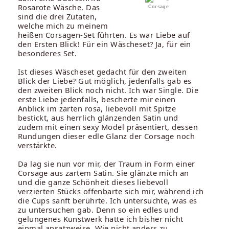
Rosarote Wäsche. Das
Corsage
sind die drei Zutaten,
welche mich zu meinem
heißen Corsagen-Set führten. Es war Liebe auf
den Ersten Blick! Für ein Wäscheset? Ja, für ein
besonderes Set.
Ist dieses Wäscheset gedacht für den zweiten
Blick der Liebe? Gut möglich, jedenfalls gab es
den zweiten Blick noch nicht. Ich war Single. Die
erste Liebe jedenfalls, bescherte mir einen
Anblick im zarten rosa, liebevoll mit Spitze
bestickt, aus herrlich glänzenden Satin und
zudem mit einen sexy Model präsentiert, dessen
Rundungen dieser edle Glanz der Corsage noch
verstärkte.
Da lag sie nun vor mir, der Traum in Form einer
Corsage aus zartem Satin. Sie glänzte mich an
und die ganze Schönheit dieses liebevoll
verzierten Stücks offenbarte sich mir, während ich
die Cups sanft berührte. Ich untersuchte, was es
zu untersuchen gab. Denn so ein edles und
gelungenes Kunstwerk hatte ich bisher nicht
einmal ansatzweise. Wie nicht anders zu