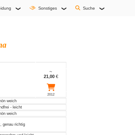
idung
Sonstiges
Suche
na
~
21,00
€
2012
ön weich
frei - leicht
ön weich
, genau richtig