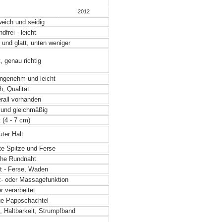
2012
weich und seidig
frei - leicht
und glatt, unten weniger
, genau richtig
angenehm und leicht
, Qualität
rall vorhanden
 und gleichmäßig
 (4 - 7 cm)
ter Halt
te Spitze und Ferse
he Rundnaht
t - Ferse, Waden
- oder Massagefunktion
 verarbeitet
e Pappschachtel
, Haltbarkeit, Strumpfband