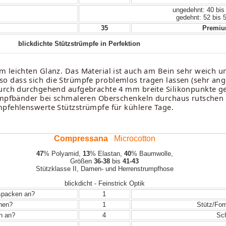
ungedehnt: 40 bis
gedehnt: 52 bis 
35
Premium
blickdichte Stützstrümpfe in Perfektion
m leichten Glanz. Das Material ist auch am Bein sehr weich u
en, so dass sich die Strümpfe problemlos tragen lassen (sehr an
urch durchgehend aufgebrachte 4 mm breite Silikonpunkte geh
rumpfbänder bei schmaleren Oberschenkeln durchaus rutschen
mpfehlenswerte Stützstrümpfe für kühlere Tage.
Compressana
Microcotton
47
% Polyamid,
13
% Elastan,
40
% Baumwolle,
Größen
36-38
bis
41-43
Stützklasse II, Damen- und Herrenstrumpfhose
blickdicht - Feinstrick Optik
uspacken an?
1
ehen?
1
Stütz/For
in an?
4
Sch