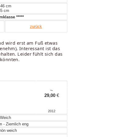
 46 cm
55 cm
klasse *****
zurück
nd wird erst am Fuß etwas
genehm). Interessant ist das
alten. Leider fühlt sich das
 könnten.
~
29,00
€
2012
Weich
m - Ziemlich eng
ön weich