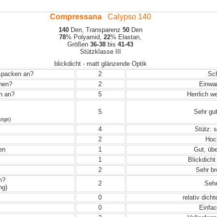
Compressana
Calypso 140
140
Den, Transparenz
50
Den
78
% Polyamid,
22
% Elastan,
Größen
36-38
bis
41-43
Stützklasse III
blickdicht - matt glänzende Optik
uspacken an?
2
Sch
ehen?
2
Einwand
in an?
5
Herrlich w
5
Sehr gut
änge)
4
Stütz: 
2
Hoch
en
1
Gut, übe
1
Blickdicht
2
Sehr bre
n?
2
Sehr
ng)
0
relativ dich
0
Einfac