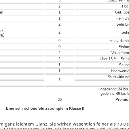
5
Stütz: sehr 
2
Hoch
en
1
Gut, übe
1
Fein un
2
Sehr bre
n?
2
Sehr
ng)
0
relativ dich
0
Einfac
2
Vollgeform
2
Über 15 % , Stütz
1
Sauber
1
Hochwertig
Stützwirkung,
3
ungedehnt: 34 bis
gedehnt: 49 bis 
35
Premium
Eine sehr schöne Stützstrümpfe in Klasse II
 ganz leichtem Glanz. Sie wirken wesentlich feiner als 70 De