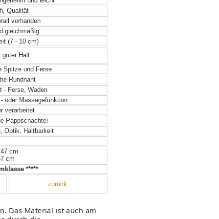
angenehm und leicht
, Qualität
rall vorhanden
d gleichmäßig
it (7 - 10 cm)
 guter Halt
te Spitze und Ferse
he Rundnaht
t - Ferse, Waden
- oder Massagefunktion
 verarbeitet
e Pappschachtel
 Optik, Haltbarkeit
 47 cm
57 cm
klasse *****
zurück
n. Das Material ist auch am