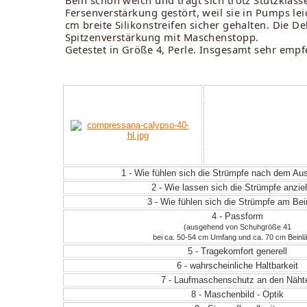
Bein schön weich und trägt sich trotz Stützklas
Fersenverstärkung gestört, weil sie in Pumps leic
cm breite Silikonstreifen sicher gehalten. Die 
Spitzenverstärkung mit Maschenstopp.
Getestet in Größe 4, Perle. Insgesamt sehr empf
1 - Wie fühlen sich die Strümpfe nach dem A
2 - Wie lassen sich die Strümpfe anzi
3 - Wie fühlen sich die Strümpfe am Be
4 - Passform
(ausgehend von Schuhgröße 41
bei ca. 50-54 cm Umfang und ca. 70 cm Beinl
5 - Tragekomfort generell
6 - wahrscheinliche Haltbarkeit
7 - Laufmaschenschutz an den Näht
8 - Maschenbild - Optik