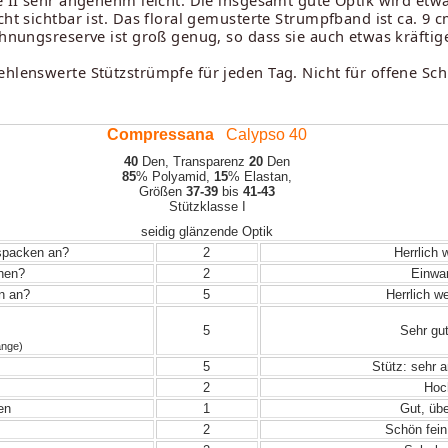
se II sehr angenehm leicht. Die insgesamt gute Optik wird etw
ht sichtbar ist. Das floral gemusterte Strumpfband ist ca. 9 c
Dehnungsreserve ist groß genug, so dass sie auch etwas kräfti
ehlenswerte Stützstrümpfe für jeden Tag. Nicht für offene Sc
Compressana
Calypso 40
40
Den, Transparenz
20
Den
85
% Polyamid,
15
% Elastan,
Größen
37-39
bis
41-43
Stützklasse I
seidig glänzende Optik
uspacken an?
2
Herrlich 
ehen?
2
Einwand
in an?
5
Herrlich w
5
Sehr gut
änge)
5
Stütz: sehr 
2
Hoch
en
1
Gut, übe
2
Schön fein