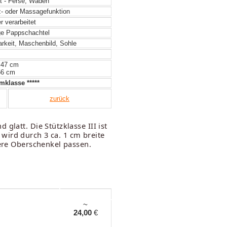
t - Ferse, Waden
- oder Massagefunktion
 verarbeitet
e Pappschachtel
arkeit, Maschenbild, Sohle
 47 cm
56 cm
klasse *****
zurück
glatt. Die Stützklasse III ist
wird durch 3 ca. 1 cm breite
gere Oberschenkel passen.
~
24,00
€