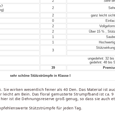
2
Sehr bre
n?
2
Sehr
ng)
2
ganz leicht sich
0
Einfac
2
Vollgeform
2
Über 15 % , Stütz
1
Sauber
1
Hochwertig
Stützwirkung,
3
ungedehnt: 32 bis
gedehnt: 48 bis 
39
Premium
sehr schöne Stützstrümpfe in Klasse I
 Sie wirken wesentlich feiner als 40 Den. Das Material ist au
hr leicht am Bein. Das floral gemusterte Strumpfband ist ca. 9
h hier ist die Dehnungsreserve groß genug, so dass sie auch 
mpfehlenswerte Stützstrümpfe für jeden Tag.