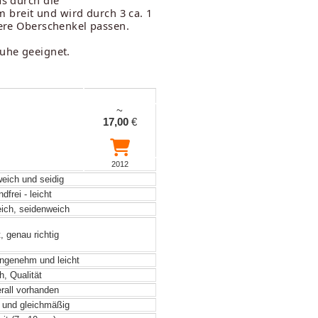
as durch die
m breit und wird durch 3 ca. 1
gere Oberschenkel passen.
huhe geeignet.
~
17,00
€
2012
weich und seidig
frei - leicht
eich, seidenweich
, genau richtig
angenehm und leicht
, Qualität
rall vorhanden
 und gleichmäßig