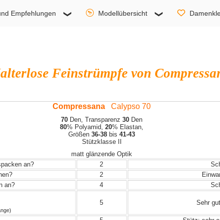
und Empfehlungen
Modellübersicht
Damenkle
alterlose Feinstrümpfe von Compressa
Compressana
Calypso 70
70
Den, Transparenz
30
Den
80
% Polyamid,
20
% Elastan,
Größen
36-38
bis
41-43
Stützklasse II
matt glänzende Optik
uspacken an?
2
Sch
ehen?
2
Einwand
in an?
4
Sch
5
Sehr gut
änge)