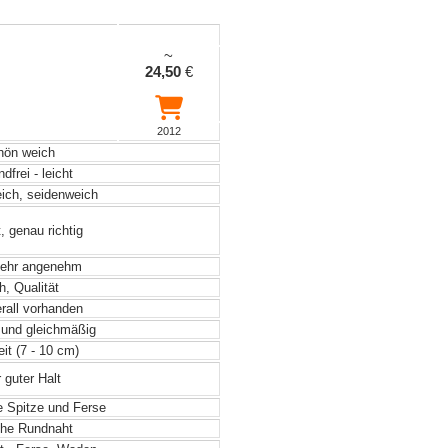
~
24,50
€
2012
ön weich
frei - leicht
eich, seidenweich
, genau richtig
sehr angenehm
, Qualität
rall vorhanden
 und gleichmäßig
it (7 - 10 cm)
 guter Halt
te Spitze und Ferse
he Rundnaht