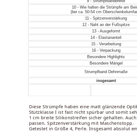
9 - Strumpfbandbreite
10 - Wie halten die Strümpfe am Bei
(bei ca. 50-54 cm Oberschenkelumfa
11 - Spitzenverstärkung
12 - Naht an der Fußspitze
13 - Ausgeformt
14 - Elastananteil
15 - Verarbeitung
16 - Verpackung
Besondere Highlights
Besondere Mängel
Strumpfband Dehnmaße
insgesamt
Diese Strümpfe haben eine matt glänzende Optik.
Stützklasse I ist fast nicht spürbar und somit se
1 cm breite Silikonstreifen sicher gehalten. Auc
passen. Spitzenverstärkung mit Maschenstopp.
Getestet in Größe 4, Perle. Insgesamt absolut e