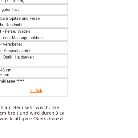
it (7 - 10 cm)
 guter Halt
tbare Spitze und Ferse
he Rundnaht
t - Ferse, Waden
- oder Massagefunktion
 verarbeitet
e Pappschachtel
 Optik, Haltbarkeit
 46 cm
55 cm
klasse *****
zurück
ch am Bein sehr weich. Die
 cm breit und wird durch 3 ca.
etwas kräftigere Oberschenkel