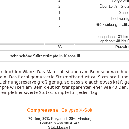
2
Vollgeform
2
Über 15 % , Stütz
1
Sauber
1
Hochwertig
Stützwirkung, Haltb
4
ungedehnt: 31 bis
gedehnt: 48 bis 
36
Premium
sehr schöne Stützstrümpfe in Klasse III
leichten Glanz. Das Material ist auch am Bein sehr weich und 
n. Das floral gemusterte Strumpfband ist ca. 9 cm breit und 
die Dehnungsreserve groß genug, so dass sie auch etwas kräfti
pfe wirken am Bein deutlich transparenter, eher wie 40 Den.
t empfehlenswerte Stützstrümpfe für jeden Tag.
Compressana
Calypso X-Soft
70
Den,
80
% Polyamid,
20
% Elastan,
Größen
36-38
bis
41-43
Stützklasse II