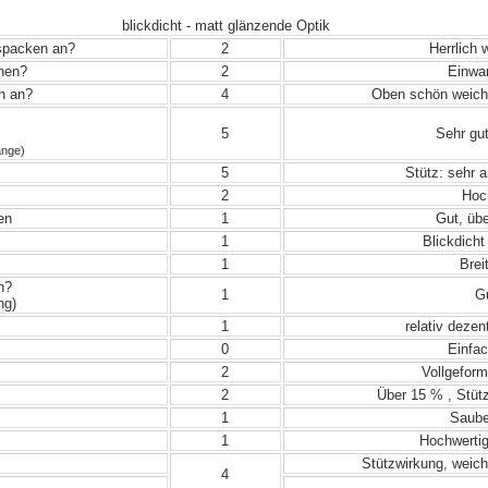
blickdicht - matt glänzende Optik
uspacken an?
2
Herrlich 
ehen?
2
Einwand
in an?
4
Oben schön weich 
5
Sehr gut
änge)
5
Stütz: sehr 
2
Hoch
en
1
Gut, übe
1
Blickdicht
1
Breit
n?
1
Gu
ng)
1
relativ dezen
0
Einfac
2
Vollgeform
2
Über 15 % , Stütz
1
Sauber
1
Hochwertig
Stützwirkung, weich
4