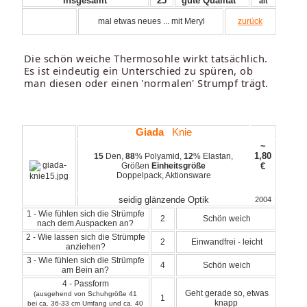
insgesamt
25
gute Qualität *
alt
mal etwas neues ... mit Meryl
zurück
Die schön weiche Thermosohle wirkt tatsächlich.
Es ist eindeutig ein Unterschied zu spüren, ob
man diesen oder einen 'normalen' Strumpf trägt.
Giada
Knie
~
1,80
15
Den,
88
% Polyamid,
12
% Elastan,
Größen
Einheitsgröße
€
Doppelpack, Aktionsware
seidig glänzende Optik
2004
1 - Wie fühlen sich die Strümpfe
2
Schön weich
nach dem Auspacken an?
2 - Wie lassen sich die Strümpfe
2
Einwandfrei - leicht
anziehen?
3 - Wie fühlen sich die Strümpfe
4
Schön weich
am Bein an?
4 - Passform
Geht gerade so, etwas
(ausgehend von Schuhgröße 41
1
knapp
bei ca. 36-33 cm Umfang und ca. 40