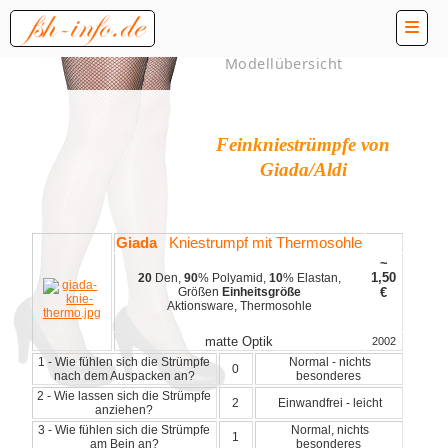
Modellübersicht
Feinkniestrümpfe von
Giada/Aldi
Giada
Kniestrumpf mit Thermosohle
~
1,50
20
Den,
90
% Polyamid,
10
% Elastan,
Größen
Einheitsgröße
€
Aktionsware, Thermosohle
matte Optik
2002
1 - Wie fühlen sich die Strümpfe
Normal - nichts
0
nach dem Auspacken an?
besonderes
2 - Wie lassen sich die Strümpfe
2
Einwandfrei - leicht
anziehen?
3 - Wie fühlen sich die Strümpfe
Normal, nichts
1
am Bein an?
besonderes