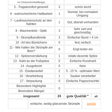
cm Unterschenkellänge)
5 - Tragekomfort generell
3
schön leicht
Normal, bei normalem
6 - wahrscheinliche Haltbarkeit
1
Umgang
7 - Laufmaschenschutz an den
1
Gut, überall vorhanden
Nähten
Sehr zart und
8 - Maschenbild - Optik
3
gleichmäßig
9 - Strumpfbandbreite
3
Einfacher Bund > 4 cm
10 - Art des Bündchens
0
fest, einfach
11 - Wie halten die Strümpfe am
0
Engt leider ein
Bein?
12 - Spitzenverstärkung
1
relativ dezente Spitze
13 - Naht an der Fußspitze
0
Einfache Rundnaht
14 - Ausgeformt
0
Nein
15 - Elastananteil
2
5 - 15 % - optimaler Wert
16 - Verarbeitung
1
Sauber verarbeitet
17 - Verpackung
0
Einfache Pappschachtel
Besondere Highlights
0
Besondere Mängel
insgesamt
24
gute Qualität *
alt
einfache, seidig glänzende Strümpfe
zurück