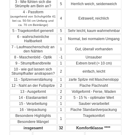
3 - Wie fühlen sich die
5
Herrlich weich, seidenweich
Strümpfe am Bein an?
4 - Passform
(ausgehend von Schuhgröße 41
4
Extraweit, reichlich
bei ca. 50-54 cm Umfang und
ca. 70 cm Beinlänge)
5 - Tragekomfort generell
5
Sehr leicht, kaum wahrnehmbar
6 - wahrscheinliche
1
Normal, bei normalem Umgang
Haltbarkeit
7 - Laufmaschenschutz an
1
Gut, überall vorhanden
den Nähten
8 - Maschenbild - Optik
-1
Unsauber
9 - Strumpfbandbreite
1
Extrem breit (> 10 cm)
10 - wie gut lassen sich
2
einfach, leicht
Strumpfhalter anstrapsen?
11 - Spitzenverstärkung
1
zarte Spitze mit Maschenstopp
12 - Naht an der Fußspitze
2
Flache Flachnaht
13 - Ausgeformt
2
Vollgeformt - Ferse, Waden
14 - Elastananteil
2
5 - 15 % - optimaler Wert
15 - Verarbeitung
1
Sauber verarbeitet
16 - Verpackung
1
Flache Standardverpackung
Besondere Highlights
Tragekomfort
1
Besondere Mängel
insgesamt
32
Komfortklasse ****