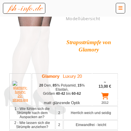
Modellübersicht
Strapsstrümpfe von
Glamory
Glamory
Luxury 20
~
20
Den,
85
% Polyamid,
15
%
13,00
€
Elastan,
Größen
40-42
bis
60-62
matt glänzende Optik
2012
1 - Wie fühlen sich die
Strümpfe nach dem
2
Herrlich weich und seidig
Auspacken an?
2 - Wie lassen sich die
2
Einwandfrei - leicht
Strümpfe anziehen?