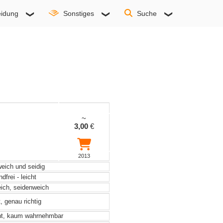
idung
Sonstiges
Suche
~
3,00
€
2013
weich und seidig
frei - leicht
eich, seidenweich
, genau richtig
ht, kaum wahrnehmbar