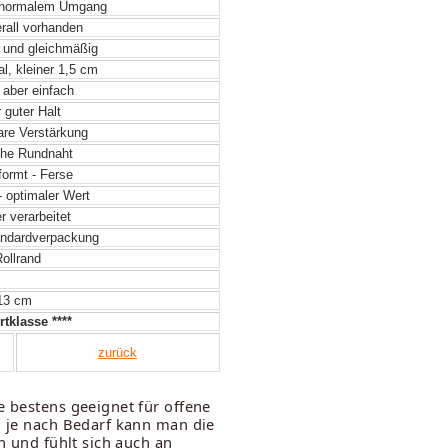
 normalem Umgang
rall vorhanden
 und gleichmäßig
l, kleiner 1,5 cm
 aber einfach
 guter Halt
re Verstärkung
he Rundnaht
formt - Ferse
- optimaler Wert
 verarbeitet
ndardverpackung
ollrand
13 cm
tklasse ****
zurück
e bestens geeignet für offene
. je nach Bedarf kann man die
n und fühlt sich auch an