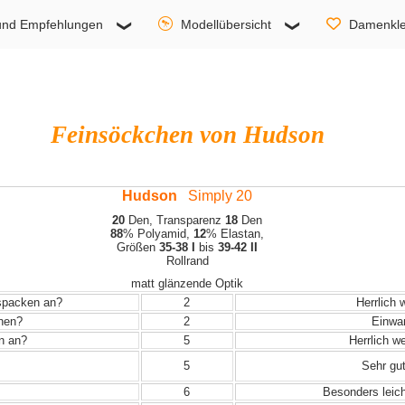
und Empfehlungen
Modellübersicht
Damenkle
Feinsöckchen von Hudson
Hudson
Simply 20
20
Den, Transparenz
18
Den
88
% Polyamid,
12
% Elastan,
Größen
35-38 I
bis
39-42 II
Rollrand
matt glänzende Optik
uspacken an?
2
Herrlich 
ehen?
2
Einwand
in an?
5
Herrlich w
5
Sehr gut
6
Besonders leic