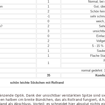
1
Normal, bei
en
1
Gut, übe
2
Schön fein
-1
sehr schma
0
weich,
n?
2
Sehr
3
unsichtba
0
Einfac
2
Vollge
2
5 - 15 % 
1
Sauber
1
Flache Sta
R
1
normal gedehnt: 
35
Komfor
schön leichte Söckchen mit Rollrand
änzende Optik. Dank der unsichtbar verstärkten Spitze sind si
pen halben cm breite Bündchen, das als Rollrand fungiert, d.h
nd als Abschluss. Vorteil: es schneidet hier absolut nichts ei