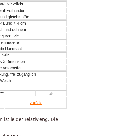
eil blickdicht
rall vorhanden
 und gleichmäßig
r Bund > 4 cm
ch und dehnbar
 guter Halt
einmaterial
de Rundnaht
Nein
s 3 Dimension
 verarbeitet
ung, frei zugänglich
Weich
**
alt
zurück
st leider relativ eng. Die
ehlenswert.