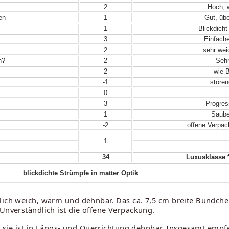
2
Hoch, w
en
1
Gut, übe
1
Blickdicht
3
Einfache
2
sehr wei
n?
2
Sehr
2
wie B
-1
stören
0
3
Progres
1
Sauber
-2
offene Verpack
1
34
Luxusklasse *
blickdichte Strümpfe in matter Optik
ich weich, warm und dehnbar. Das ca. 7,5 cm breite Bündchen i
 Unverständlich ist die offene Verpackung.
h. sie ist in Längs- und Querrichtung dehnbar. Insgesamt empf