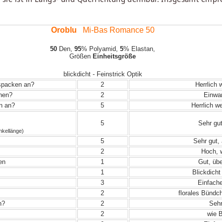
Oroblu
Mi-Bas Romance 50
50
Den,
95
% Polyamid,
5
% Elastan,
Größen
Einheitsgröße
blickdicht - Feinstrick Optik
uspacken an?
2
Herrlich 
ehen?
2
Einwand
in an?
5
Herrlich w
5
Sehr gut
nkellänge)
5
Sehr gut, 
2
Hoch, w
en
1
Gut, übe
1
Blickdicht
3
Einfache
2
florales Bündch
n?
2
Sehr
2
wie B