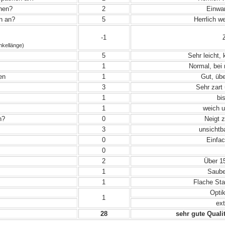
ehen?
2
Einwand
in an?
5
Herrlich w
-1
Z
nkellänge)
5
Sehr leicht,
1
Normal, bei
en
1
Gut, übe
3
Sehr zart 
1
bis
1
weich u
n?
0
Neigt 
3
unsichtba
0
Einfac
0
2
Über 15
1
Sauber
1
Flache Sta
Optik
1
ext
28
sehr gute Qualit