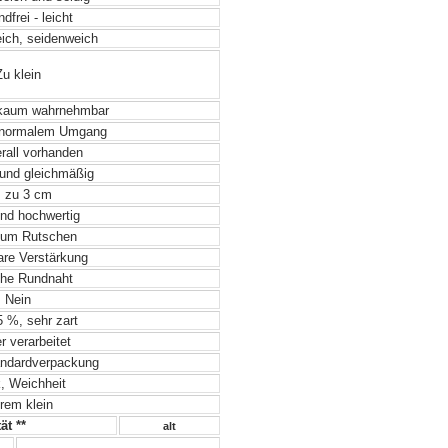
frei - leicht
eich, seidenweich
u klein
 kaum wahrnehmbar
 normalem Umgang
rall vorhanden
und gleichmäßig
 zu 3 cm
nd hochwertig
zum Rutschen
re Verstärkung
he Rundnaht
Nein
 %, sehr zart
 verarbeitet
ndardverpackung
, Weichheit
rem klein
ät **
alt