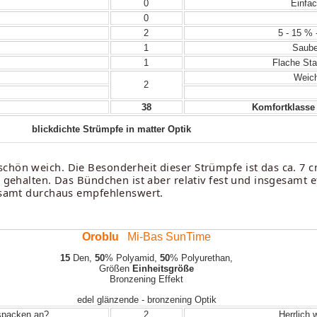
0
Einfac
0
2
5 - 15 % 
1
Sauber
1
Flache Sta
Weich
2
38
Komfortklasse 
blickdichte Strümpfe in matter Optik
chön weich. Die Besonderheit dieser Strümpfe ist das ca. 7 
en gehalten. Das Bündchen ist aber relativ fest und insgesam
gesamt durchaus empfehlenswert.
Oroblu
Mi-Bas SunTime
15
Den,
50
% Polyamid,
50
% Polyurethan,
Größen
Einheitsgröße
Bronzening Effekt
edel glänzende - bronzening Optik
uspacken an?
2
Herrlich 