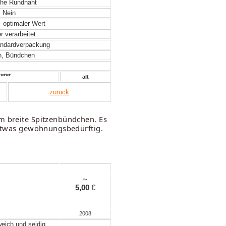
he Rundnaht
Nein
- optimaler Wert
 verarbeitet
ndardverpackung
, Bündchen
****
alt
zurück
cm breite Spitzenbündchen. Es
t etwas gewöhnungsbedürftig.
~
5,00
€
2008
weich und seidig