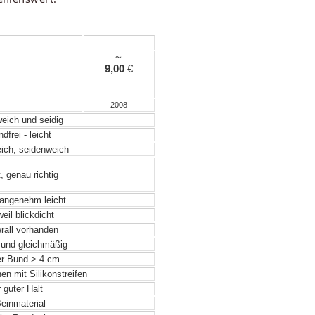
~
9,00
€
2008
weich und seidig
frei - leicht
eich, seidenweich
, genau richtig
angenehm leicht
eil blickdicht
rall vorhanden
 und gleichmäßig
r Bund > 4 cm
en mit Silikonstreifen
 guter Halt
einmaterial