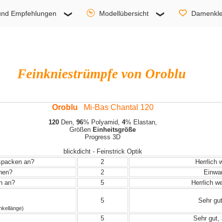
und Empfehlungen
Modellübersicht
Damenkle
Feinkniestrümpfe von Oroblu
Oroblu
Mi-Bas Chantal 120
120
Den,
96
% Polyamid,
4
% Elastan,
Größen
Einheitsgröße
Progress 3D
blickdicht - Feinstrick Optik
uspacken an?
2
Herrlich 
ehen?
2
Einwand
in an?
5
Herrlich w
5
Sehr gut
nkellänge)
5
Sehr gut, 