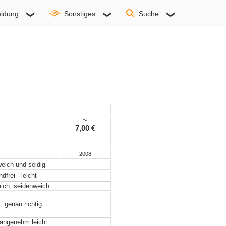
idung
Sonstiges
Suche
~
7,00
€
2008
weich und seidig
frei - leicht
eich, seidenweich
, genau richtig
angenehm leicht