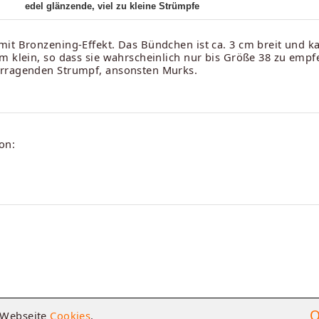
edel glänzende, viel zu kleine Strümpfe
it Bronzening-Effekt. Das Bündchen ist ca. 3 cm breit und kan
m klein, so dass sie wahrscheinlich nur bis Größe 38 zu empf
orragenden Strumpf, ansonsten Murks.
on:
O
e Webseite
Cookies
.