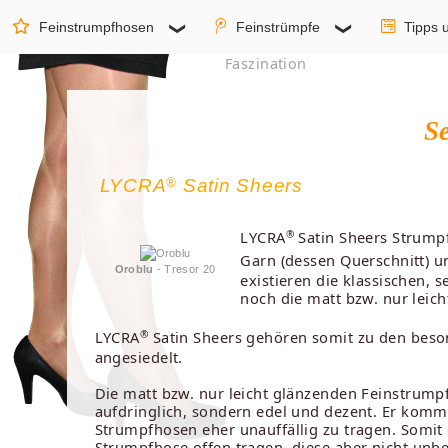
Feinstrumpfhosen
Feinstrümpfe
Tipps 
Faszination
S
®
LYCRA
Satin Sheers
®
LYCRA
Satin Sheers Strumpf
Garn (dessen Querschnitt) u
Oroblu
- Tresor 20
existieren die klassischen,
noch die matt bzw. nur leic
®
LYCRA
Satin Sheers gehören somit zu den beson
angesiedelt.
Die matt bzw. nur leicht glänzenden Feinstrumpf
aufdringlich, sondern edel und dezent. Er komm
Strumpfhosen eher unauffällig zu tragen. Somit 
Strumpfhose offen tragen, diese aber nicht unbe