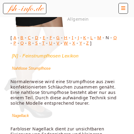
Allgemein
[
A
-
B
-
C
-
D
-
E
-
F
-
G
-
H
-
I
-
J
-
K
-
L
-
M
- N -
O
-
P
-
Q
-
R
-
S
-
T
-
U
-
V
-
W
-
X
-
Y
-
Z
]
[N] - Feinstrumpfhosen Lexikon
Nahtlose Strumpfhose
Normalerweise wird eine Strumpfhose aus zwei
konfektionierten Schläuchen zusammen genäht.
Eine nahtlose Strumpfhose besteht aber nur aus
einem Teil. Durch diese aufwändige Technik sind
solche Modelle entsprechend teurer.
Nagellack
Farbloser Nagellack dient zur unsichtbaren
Fixierung von Fadenziehern und kleineren