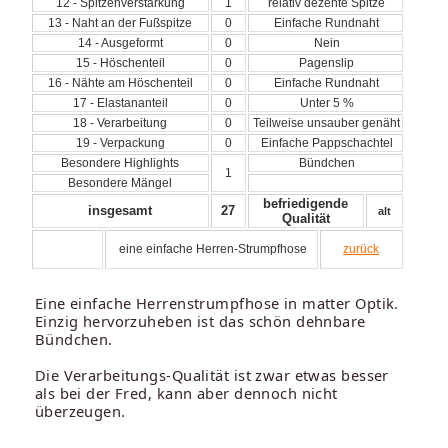
12 - Spitzenverstärkung
1
relativ dezente Spitze
13 - Naht an der Fußspitze
0
Einfache Rundnaht
14 - Ausgeformt
0
Nein
15 - Höschenteil
0
Pagenslip
16 - Nähte am Höschenteil
0
Einfache Rundnaht
17 - Elastananteil
0
Unter 5 %
18 - Verarbeitung
0
Teilweise unsauber genäht
19 - Verpackung
0
Einfache Pappschachtel
Besondere Highlights
Bündchen
1
Besondere Mängel
befriedigende
insgesamt
27
alt
Qualität
eine einfache Herren-Strumpfhose
zurück
Eine einfache Herrenstrumpfhose in matter Optik.
Einzig hervorzuheben ist das schön dehnbare
Bündchen.
Die Verarbeitungs-Qualität ist zwar etwas besser
als bei der Fred, kann aber dennoch nicht
überzeugen.