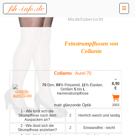
Modellübersicht
Feinstrumpfhosen von
Collanto
Collanto
Aurel 70
~
8,90
70
Den,
89
% Polyamid,
11
% Elastan,
€
Größen
S
bis
L
Herrenstrumpfhose
matt glänzende Optik
2003
1 - Wie fühlt sich die
Strumpfhose nach dem
2
Herrlich weich und seidig
Auspacken an?
2 - Wie lässt sich die
2
Einwandfrei - leicht
Strumpfhose anziehen?