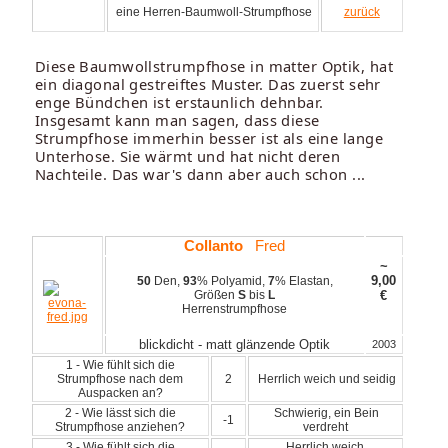
eine Herren-Baumwoll-Strumpfhose
zurück
Diese Baumwollstrumpfhose in matter Optik, hat
ein diagonal gestreiftes Muster. Das zuerst sehr
enge Bündchen ist erstaunlich dehnbar.
Insgesamt kann man sagen, dass diese
Strumpfhose immerhin besser ist als eine lange
Unterhose. Sie wärmt und hat nicht deren
Nachteile. Das war's dann aber auch schon ...
Collanto
Fred
~
9,00
50
Den,
93
% Polyamid,
7
% Elastan,
Größen
S
bis
L
€
Herrenstrumpfhose
blickdicht - matt glänzende Optik
2003
1 - Wie fühlt sich die
Strumpfhose nach dem
2
Herrlich weich und seidig
Auspacken an?
2 - Wie lässt sich die
Schwierig, ein Bein
-1
Strumpfhose anziehen?
verdreht
3 - Wie fühlt sich die
Herrlich weich,