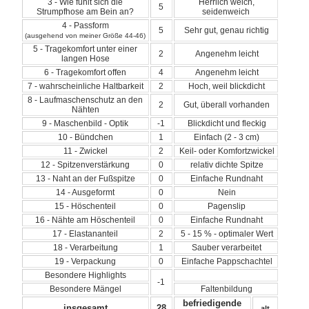
3 - Wie fühlt sich die
Herrlich weich,
5
Strumpfhose am Bein an?
seidenweich
4 - Passform
5
Sehr gut, genau richtig
(ausgehend von meiner Größe 44-46)
5 - Tragekomfort unter einer
2
Angenehm leicht
langen Hose
6 - Tragekomfort offen
4
Angenehm leicht
7 - wahrscheinliche Haltbarkeit
2
Hoch, weil blickdicht
8 - Laufmaschenschutz an den
2
Gut, überall vorhanden
Nähten
9 - Maschenbild - Optik
-1
Blickdicht und fleckig
10 - Bündchen
1
Einfach (2 - 3 cm)
11 - Zwickel
2
Keil- oder Komfortzwickel
12 - Spitzenverstärkung
0
relativ dichte Spitze
13 - Naht an der Fußspitze
0
Einfache Rundnaht
14 - Ausgeformt
0
Nein
15 - Höschenteil
0
Pagenslip
16 - Nähte am Höschenteil
0
Einfache Rundnaht
17 - Elastananteil
2
5 - 15 % - optimaler Wert
18 - Verarbeitung
1
Sauber verarbeitet
19 - Verpackung
0
Einfache Pappschachtel
Besondere Highlights
-1
Besondere Mängel
Faltenbildung
befriedigende
insgesamt
28
alt