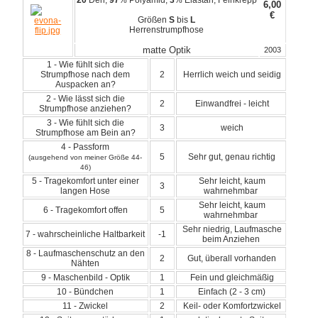
6,00
€
Größen
S
bis
L
Herrenstrumpfhose
matte Optik
2003
1 - Wie fühlt sich die
Strumpfhose nach dem
2
Herrlich weich und seidig
Auspacken an?
2 - Wie lässt sich die
2
Einwandfrei - leicht
Strumpfhose anziehen?
3 - Wie fühlt sich die
3
weich
Strumpfhose am Bein an?
4 - Passform
5
Sehr gut, genau richtig
(ausgehend von meiner Größe 44-
46)
5 - Tragekomfort unter einer
Sehr leicht, kaum
3
langen Hose
wahrnehmbar
Sehr leicht, kaum
6 - Tragekomfort offen
5
wahrnehmbar
Sehr niedrig, Laufmasche
7 - wahrscheinliche Haltbarkeit
-1
beim Anziehen
8 - Laufmaschenschutz an den
2
Gut, überall vorhanden
Nähten
9 - Maschenbild - Optik
1
Fein und gleichmäßig
10 - Bündchen
1
Einfach (2 - 3 cm)
11 - Zwickel
2
Keil- oder Komfortzwickel