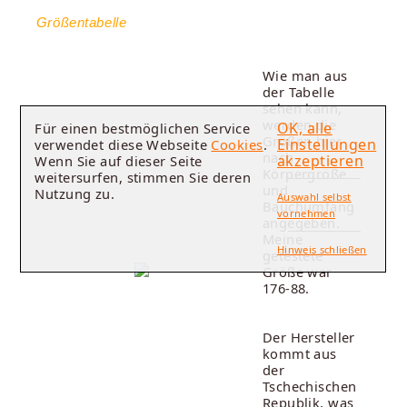
Größentabelle
Wie man aus
der Tabelle
sehen kann,
werden die
OK, alle
Für einen bestmöglichen Service
Größen hier
Einstellungen
verwendet diese Webseite
Cookies
.
nach
akzeptieren
Wenn Sie auf dieser Seite
Körpergröße
weitersurfen, stimmen Sie deren
und
Nutzung zu.
Auswahl selbst
Bauchumfang
vornehmen
angegeben.
Meine
Hinweis schließen
getestete
Größe war
176-88.
Der Hersteller
kommt aus
der
Tschechischen
Republik, was