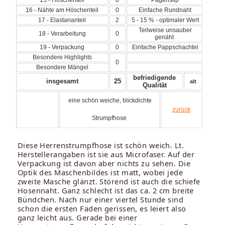
16 - Nähte am Höschenteil
0
Einfache Rundnaht
17 - Elastananteil
2
5 - 15 % - optimaler Wert
Teilweise unsauber
18 - Verarbeitung
0
genäht
19 - Verpackung
0
Einfache Pappschachtel
Besondere Highlights
0
Besondere Mängel
befriedigende
insgesamt
25
alt
Qualität
eine schön weiche, blickdichte
zurück
Strumpfhose
Diese Herrenstrumpfhose ist schön weich. Lt.
Herstellerangaben ist sie aus Microfaser. Auf der
Verpackung ist davon aber nichts zu sehen. Die
Optik des Maschenbildes ist matt, wobei jede
zweite Masche glänzt. Störend ist auch die schiefe
Hosennaht. Ganz schlecht ist das ca. 2 cm breite
Bündchen. Nach nur einer viertel Stunde sind
schon die ersten Fäden gerissen, es leiert also
ganz leicht aus. Gerade bei einer