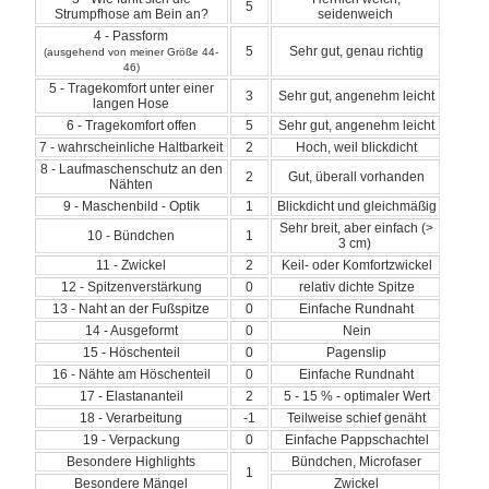
5
Strumpfhose am Bein an?
seidenweich
4 - Passform
5
Sehr gut, genau richtig
(ausgehend von meiner Größe 44-
46)
5 - Tragekomfort unter einer
3
Sehr gut, angenehm leicht
langen Hose
6 - Tragekomfort offen
5
Sehr gut, angenehm leicht
7 - wahrscheinliche Haltbarkeit
2
Hoch, weil blickdicht
8 - Laufmaschenschutz an den
2
Gut, überall vorhanden
Nähten
9 - Maschenbild - Optik
1
Blickdicht und gleichmäßig
Sehr breit, aber einfach (>
10 - Bündchen
1
3 cm)
11 - Zwickel
2
Keil- oder Komfortzwickel
12 - Spitzenverstärkung
0
relativ dichte Spitze
13 - Naht an der Fußspitze
0
Einfache Rundnaht
14 - Ausgeformt
0
Nein
15 - Höschenteil
0
Pagenslip
16 - Nähte am Höschenteil
0
Einfache Rundnaht
17 - Elastananteil
2
5 - 15 % - optimaler Wert
18 - Verarbeitung
-1
Teilweise schief genäht
19 - Verpackung
0
Einfache Pappschachtel
Besondere Highlights
Bündchen, Microfaser
1
Besondere Mängel
Zwickel