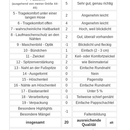
5
Sehr gut, genau richtig
(ausgehend von meiner Größe 44-
46)
5 - Tragekomfort unter einer
2
Angenehm leicht
langen Hose
6 - Tragekomfort offen
4
Angenehm leicht
7 - wahrscheinliche Haltbarkeit
2
Hoch, weil blickdicht
8 - Laufmaschenschutz an den
2
Gut, überall vorhanden
Nähten
9 - Maschenbild - Optik
-1
Blickdicht und fleckig
10 - Bündchen
1
Einfach (2 - 3 cm)
11 - Zwickel
2
Keil- oder Komfortzwickel
12 - Spitzenverstärkung
2
wie Beinmaterial
13 - Naht an der Fußspitze
0
Einfache Rundnaht
14 - Ausgeformt
0
Nein
15 - Höschenteil
0
Pagenslip
16 - Nähte am Höschenteil
0
Einfache Rundnaht
17 - Elastananteil
0
Unter 5 %
18 - Verarbeitung
-1
Teilweise schief genäht
19 - Verpackung
0
Einfache Pappschachtel
Besondere Highlights
-1
Besondere Mängel
Faltenbildung
ausreichende
insgesamt
20
alt
Qualität