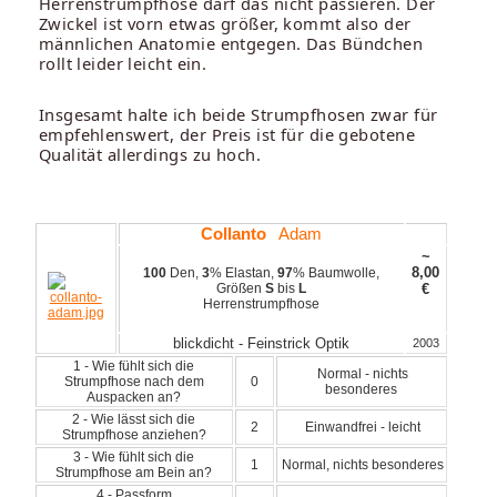
Herrenstrumpfhose darf das nicht passieren. Der
Zwickel ist vorn etwas größer, kommt also der
männlichen Anatomie entgegen. Das Bündchen
rollt leider leicht ein.
Insgesamt halte ich beide Strumpfhosen zwar für
empfehlenswert, der Preis ist für die gebotene
Qualität allerdings zu hoch.
Collanto
Adam
~
8,00
100
Den,
3
% Elastan,
97
% Baumwolle,
Größen
S
bis
L
€
Herrenstrumpfhose
blickdicht - Feinstrick Optik
2003
1 - Wie fühlt sich die
Normal - nichts
Strumpfhose nach dem
0
besonderes
Auspacken an?
2 - Wie lässt sich die
2
Einwandfrei - leicht
Strumpfhose anziehen?
3 - Wie fühlt sich die
1
Normal, nichts besonderes
Strumpfhose am Bein an?
4 - Passform