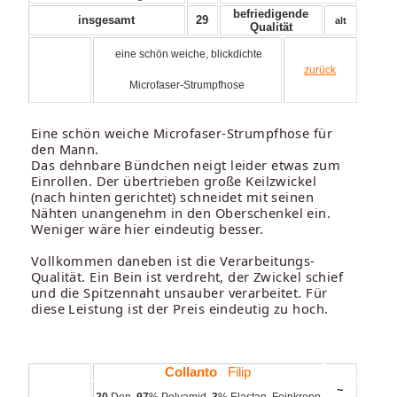
befriedigende
insgesamt
29
alt
Qualität
eine schön weiche, blickdichte
zurück
Microfaser-Strumpfhose
Eine schön weiche Microfaser-Strumpfhose für
den Mann.
Das dehnbare Bündchen neigt leider etwas zum
Einrollen. Der übertrieben große Keilzwickel
(nach hinten gerichtet) schneidet mit seinen
Nähten unangenehm in den Oberschenkel ein.
Weniger wäre hier eindeutig besser.
Vollkommen daneben ist die Verarbeitungs-
Qualität. Ein Bein ist verdreht, der Zwickel schief
und die Spitzennaht unsauber verarbeitet. Für
diese Leistung ist der Preis eindeutig zu hoch.
Collanto
Filip
~
20
Den,
97
% Polyamid,
3
% Elastan, Feinkrepp