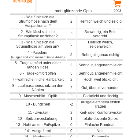
matt glänzende Optik
2003
1 - Wie fühlt sich die
Strumpfhose nach dem
2
Herrlich weich und seidig
Auspacken an?
2 - Wie lässt sich die
Schwierig, ein Bein
-1
Strumpfhose anziehen?
verdreht
3 - Wie fühlt sich die
Herrlich weich,
5
Strumpfhose am Bein an?
seidenweich
4 - Passform
5
Sehr gut, genau richtig
(ausgehend von meiner Größe 44-46)
5 - Tragekomfort unter einer
3
Sehr gut, angenehm leicht
langen Hose
6 - Tragekomfort offen
5
Sehr gut, angenehm leicht
7 - wahrscheinliche Haltbarkeit
2
Hoch, weil blickdicht
8 - Laufmaschenschutz an den
2
Gut, überall vorhanden
Nähten
9 - Maschenbild - Optik
-1
Blickdicht und fleckig
ausgeleiert beim ersten
10 - Bündchen
-2
Tragen
11 - Zwickel
2
Keil- oder Komfortzwickel
12 - Spitzenverstärkung
1
relativ dezente Spitze
13 - Naht an der Fußspitze
0
Einfache Rundnaht
14 - Ausgeformt
0
Nein
15 - Höschenteil
0
Pagenslip