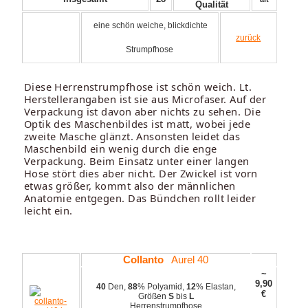
Qualität
eine schön weiche, blickdichte
zurück
Strumpfhose
Diese Herrenstrumpfhose ist schön weich. Lt.
Herstellerangaben ist sie aus Microfaser. Auf der
Verpackung ist davon aber nichts zu sehen. Die
Optik des Maschenbildes ist matt, wobei jede
zweite Masche glänzt. Ansonsten leidet das
Maschenbild ein wenig durch die enge
Verpackung. Beim Einsatz unter einer langen
Hose stört dies aber nicht. Der Zwickel ist vorn
etwas größer, kommt also der männlichen
Anatomie entgegen. Das Bündchen rollt leider
leicht ein.
Collanto
Aurel 40
~
9,90
40
Den,
88
% Polyamid,
12
% Elastan,
€
Größen
S
bis
L
Herrenstrumpfhose