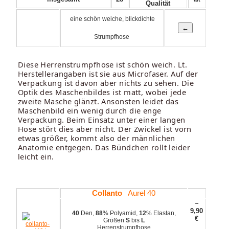
Qualität
eine schön weiche, blickdichte
Strumpfhose
Diese Herrenstrumpfhose ist schön weich. Lt.
Herstellerangaben ist sie aus Microfaser. Auf der
Verpackung ist davon aber nichts zu sehen. Die
Optik des Maschenbildes ist matt, wobei jede
zweite Masche glänzt. Ansonsten leidet das
Maschenbild ein wenig durch die enge
Verpackung. Beim Einsatz unter einer langen
Hose stört dies aber nicht. Der Zwickel ist vorn
etwas größer, kommt also der männlichen
Anatomie entgegen. Das Bündchen rollt leider
leicht ein.
Collanto
Aurel 40
~
9,90
40
Den,
88
% Polyamid,
12
% Elastan,
€
Größen
S
bis
L
Herrenstrumpfhose