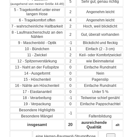
5
Sehr gut, genau richtig
(ausgehend von meiner Größe 44-46)
5 - Tragekomfort unter einer
2
Angenehm leicht
langen Hose
6 - Tragekomfort offen
4
Angenehm leicht
7 - wahrscheinliche Haltbarkeit
2
Hoch, weil blickdicht
8 - Laufmaschenschutz an den
2
Gut, überall vorhanden
Nähten
9 - Maschenbild - Optik
-1
Blickdicht und fleckig
10 - Bündchen
1
Einfach (2 - 3 cm)
11 - Zwickel
2
Keil- oder Komfortzwickel
12 - Spitzenverstärkung
2
wie Beinmaterial
13 - Naht an der Fußspitze
0
Einfache Rundnaht
14 - Ausgeformt
0
Nein
15 - Höschenteil
0
Pagenslip
16 - Nähte am Höschenteil
0
Einfache Rundnaht
17 - Elastananteil
0
Unter 5 %
18 - Verarbeitung
-1
Teilweise schief genäht
19 - Verpackung
0
Einfache Pappschachtel
Besondere Highlights
-1
Besondere Mängel
Faltenbildung
ausreichende
insgesamt
20
alt
Qualität
eine Herren-Baumwoll-Strumpfhose