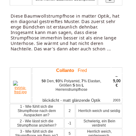
Diese Baumwollstrumpfhose in matter Optik, hat
ein diagonal gestreiftes Muster. Das zuerst sehr
enge Bündchen ist erstaunlich dehnbar.
Insgesamt kann man sagen, dass diese
Strumpfhose immerhin besser ist als eine lange
Unterhose. Sie wärmt und hat nicht deren
Nachteile. Das war's dann aber auch schon ...
Collanto
Fred
~
9,00
50
Den,
93
% Polyamid,
7
% Elastan,
Größen
S
bis
L
€
Herrenstrumpfhose
blickdicht - matt glänzende Optik
2003
1 - Wie fühlt sich die
Strumpfhose nach dem
2
Herrlich weich und seidig
Auspacken an?
2 - Wie lässt sich die
Schwierig, ein Bein
-1
Strumpfhose anziehen?
verdreht
3 - Wie fühlt sich die
Herrlich weich,
5
Strumpfhose am Bein an?
seidenweich