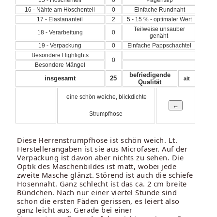
16 - Nähte am Höschenteil
0
Einfache Rundnaht
17 - Elastananteil
2
5 - 15 % - optimaler Wert
Teilweise unsauber
18 - Verarbeitung
0
genäht
19 - Verpackung
0
Einfache Pappschachtel
Besondere Highlights
0
Besondere Mängel
befriedigende
insgesamt
25
alt
Qualität
eine schön weiche, blickdichte
Strumpfhose
Diese Herrenstrumpfhose ist schön weich. Lt.
Herstellerangaben ist sie aus Microfaser. Auf der
Verpackung ist davon aber nichts zu sehen. Die
Optik des Maschenbildes ist matt, wobei jede
zweite Masche glänzt. Störend ist auch die schiefe
Hosennaht. Ganz schlecht ist das ca. 2 cm breite
Bündchen. Nach nur einer viertel Stunde sind
schon die ersten Fäden gerissen, es leiert also
ganz leicht aus. Gerade bei einer