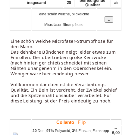
befriedigende
insgesamt
29
alt
Qualität
eine schön weiche, blickdichte
Microfaser-Strumpfhose
Eine schön weiche Microfaser-Strumpfhose für
den Mann.
Das dehnbare Bündchen neigt leider etwas zum
Einrollen. Der übertrieben große Keilzwickel
(nach hinten gerichtet) schneidet mit seinen
Nähten unangenehm in den Oberschenkel ein.
Weniger wäre hier eindeutig besser.
Vollkommen daneben ist die Verarbeitungs-
Qualität. Ein Bein ist verdreht, der Zwickel schief
und die Spitzennaht unsauber verarbeitet. Für
diese Leistung ist der Preis eindeutig zu hoch.
Collanto
Filip
~
20
Den,
97
% Polyamid,
3
% Elastan, Feinkrepp
6,00