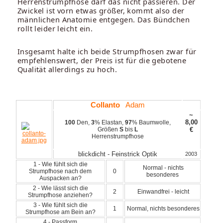
Herrenstrumpfhose darf das nicht passieren. Der
Zwickel ist vorn etwas größer, kommt also der
männlichen Anatomie entgegen. Das Bündchen
rollt leider leicht ein.
Insgesamt halte ich beide Strumpfhosen zwar für
empfehlenswert, der Preis ist für die gebotene
Qualität allerdings zu hoch.
Collanto
Adam
~
8,00
100
Den,
3
% Elastan,
97
% Baumwolle,
Größen
S
bis
L
€
Herrenstrumpfhose
blickdicht - Feinstrick Optik
2003
1 - Wie fühlt sich die
Normal - nichts
Strumpfhose nach dem
0
besonderes
Auspacken an?
2 - Wie lässt sich die
2
Einwandfrei - leicht
Strumpfhose anziehen?
3 - Wie fühlt sich die
1
Normal, nichts besonderes
Strumpfhose am Bein an?
4 - Passform