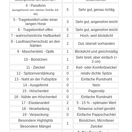
4 - Passform
5
Sehr gut, genau richtig
(ausgehend von meiner Größe 44-
46)
5 - Tragekomfort unter einer
3
Sehr gut, angenehm leicht
langen Hose
6 - Tragekomfort offen
5
Sehr gut, angenehm leicht
7 - wahrscheinliche Haltbarkeit
2
Hoch, weil blickdicht
8 - Laufmaschenschutz an den
2
Gut, überall vorhanden
Nähten
9 - Maschenbild - Optik
1
Blickdicht und gleichmäßig
Sehr breit, aber einfach (>
10 - Bündchen
1
3 cm)
11 - Zwickel
2
Keil- oder Komfortzwickel
12 - Spitzenverstärkung
0
relativ dichte Spitze
13 - Naht an der Fußspitze
0
Einfache Rundnaht
14 - Ausgeformt
0
Nein
15 - Höschenteil
0
Pagenslip
16 - Nähte am Höschenteil
0
Einfache Rundnaht
17 - Elastananteil
2
5 - 15 % - optimaler Wert
18 - Verarbeitung
-1
Teilweise schief genäht
19 - Verpackung
0
Einfache Pappschachtel
Besondere Highlights
Bündchen, Microfaser
1
Besondere Mängel
Zwickel