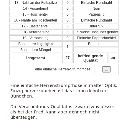
13 - Naht an der Fußspitze
0
Einfache Rundnaht
14 - Ausgeformt
0
Nein
15 - Höschenteil
0
Pagenslip
16 - Nähte am Höschenteil
0
Einfache Rundnaht
17 - Elastananteil
0
Unter 5 %
18 - Verarbeitung
0
Teilweise unsauber genäht
19 - Verpackung
0
Einfache Pappschachtel
Besondere Highlights
Bündchen
1
Besondere Mängel
befriedigende
insgesamt
27
alt
Qualität
eine einfache Herren-Strumpfhose
Eine einfache Herrenstrumpfhose in matter Optik.
Einzig hervorzuheben ist das schön dehnbare
Bündchen.
Die Verarbeitungs-Qualität ist zwar etwas besser
als bei der Fred, kann aber dennoch nicht
überzeugen.