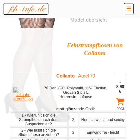
Modellübersicht
Feinstrumpfhosen von
Collanto
Collanto
Aurel 70
~
8,90
70
Den,
89
% Polyamid,
11
% Elastan,
€
Größen
S
bis
L
Herrenstrumpfhose
matt glänzende Optik
2003
1 - Wie fühlt sich die
Strumpfhose nach dem
2
Herrlich weich und seidig
Auspacken an?
2 - Wie lässt sich die
2
Einwandfrei - leicht
Strumpfhose anziehen?