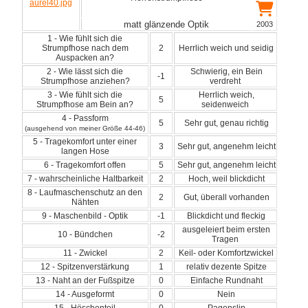
matt glänzende Optik
2003
1 - Wie fühlt sich die
Strumpfhose nach dem
2
Herrlich weich und seidig
Auspacken an?
2 - Wie lässt sich die
Schwierig, ein Bein
-1
Strumpfhose anziehen?
verdreht
3 - Wie fühlt sich die
Herrlich weich,
5
Strumpfhose am Bein an?
seidenweich
4 - Passform
5
Sehr gut, genau richtig
(ausgehend von meiner Größe 44-46)
5 - Tragekomfort unter einer
3
Sehr gut, angenehm leicht
langen Hose
6 - Tragekomfort offen
5
Sehr gut, angenehm leicht
7 - wahrscheinliche Haltbarkeit
2
Hoch, weil blickdicht
8 - Laufmaschenschutz an den
2
Gut, überall vorhanden
Nähten
9 - Maschenbild - Optik
-1
Blickdicht und fleckig
ausgeleiert beim ersten
10 - Bündchen
-2
Tragen
11 - Zwickel
2
Keil- oder Komfortzwickel
12 - Spitzenverstärkung
1
relativ dezente Spitze
13 - Naht an der Fußspitze
0
Einfache Rundnaht
14 - Ausgeformt
0
Nein
15 - Höschenteil
0
Pagenslip