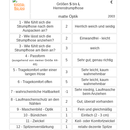
€
Größen
S
bis
L
Herrenstrumpfhose
matte Optik
2003
1 - Wie fühlt sich die
Strumpfhose nach dem
2
Herrlich weich und seidig
Auspacken an?
2 - Wie lässt sich die
2
Einwandfrei - leicht
Strumpfhose anziehen?
3 - Wie fühlt sich die
3
weich
Strumpfhose am Bein an?
4 - Passform
5
Sehr gut, genau richtig
(ausgehend von meiner Größe 44-
46)
5 - Tragekomfort unter einer
Sehr leicht, kaum
3
langen Hose
wahrnehmbar
Sehr leicht, kaum
6 - Tragekomfort offen
5
wahrnehmbar
Sehr niedrig, Laufmasche
7 - wahrscheinliche Haltbarkeit
-1
beim Anziehen
8 - Laufmaschenschutz an den
2
Gut, überall vorhanden
Nähten
9 - Maschenbild - Optik
1
Fein und gleichmäßig
10 - Bündchen
1
Einfach (2 - 3 cm)
11 - Zwickel
2
Keil- oder Komfortzwickel
12 - Spitzenverstärkung
1
relativ dezente Spitze