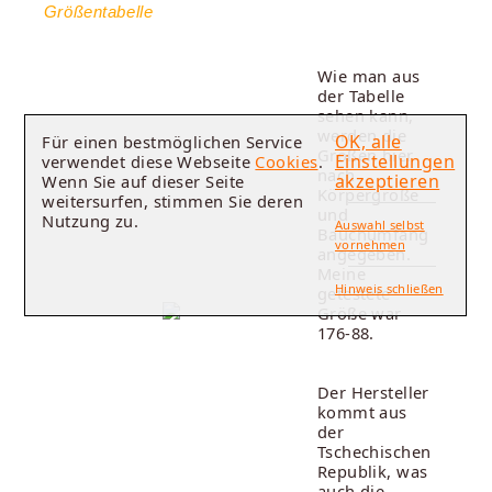
Größentabelle
Wie man aus
der Tabelle
sehen kann,
werden die
OK, alle
Für einen bestmöglichen Service
Größen hier
Einstellungen
verwendet diese Webseite
Cookies
.
nach
akzeptieren
Wenn Sie auf dieser Seite
Körpergröße
weitersurfen, stimmen Sie deren
und
Nutzung zu.
Auswahl selbst
Bauchumfang
vornehmen
angegeben.
Meine
Hinweis schließen
getestete
Größe war
176-88.
Der Hersteller
kommt aus
der
Tschechischen
Republik, was
auch die