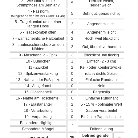
3 - Wie fühlt sich die
Herrlich weich,
5
Strumpfhose am Bein an?
seidenweich
4 - Passform
5
Sehr gut, genau richtig
(ausgehend von meiner Größe 44-46)
5 - Tragekomfort unter einer
2
Angenehm leicht
langen Hose
6 - Tragekomfort offen
4
Angenehm leicht
7 - wahrscheinliche Haltbarkeit
2
Hoch, weil blickdicht
8 - Laufmaschenschutz an den
2
Gut, überall vorhanden
Nähten
9 - Maschenbild - Optik
-1
Blickdicht und fleckig
10 - Bündchen
1
Einfach (2 - 3 cm)
11 - Zwickel
2
Keil- oder Komfortzwickel
12 - Spitzenverstärkung
0
relativ dichte Spitze
13 - Naht an der Fußspitze
0
Einfache Rundnaht
14 - Ausgeformt
0
Nein
15 - Höschenteil
0
Pagenslip
16 - Nähte am Höschenteil
0
Einfache Rundnaht
17 - Elastananteil
2
5 - 15 % - optimaler Wert
18 - Verarbeitung
1
Sauber verarbeitet
19 - Verpackung
0
Einfache Pappschachtel
Besondere Highlights
-1
Besondere Mängel
Faltenbildung
befriedigende
insgesamt
28
alt