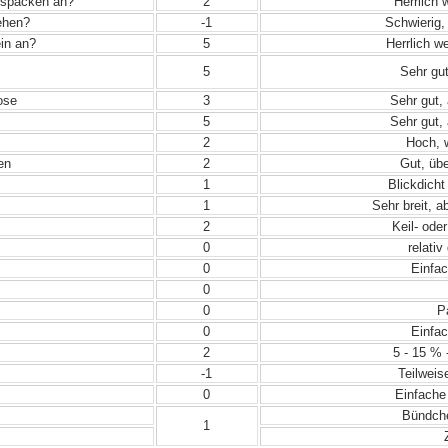
Auspacken an?
2
Herrlich 
iehen?
-1
Schwierig, 
in an?
5
Herrlich w
5
Sehr gut
ose
3
Sehr gut, 
5
Sehr gut, 
2
Hoch, w
en
2
Gut, übe
1
Blickdicht
1
Sehr breit, a
2
Keil- ode
0
relativ
0
Einfac
0
0
Pa
0
Einfac
2
5 - 15 % 
-1
Teilweis
0
Einfache
Bündche
1
Z