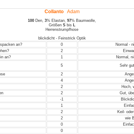
Collanto
Adam
100
Den,
3
% Elastan,
97
% Baumwolle,
Größen
S
bis
L
Herrenstrumpfhose
blickdicht - Feinstrick Optik
Auspacken an?
0
Normal - n
iehen?
2
Einwand
in an?
1
Normal, ni
5
Sehr gut
ose
2
Angen
4
Angen
2
Hoch, w
en
2
Gut, übe
-1
Blickdic
1
Einfac
2
Keil- ode
2
wie B
0
Einfac
0