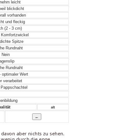
ehm leicht
eil blickdicht
rall vorhanden
ht und fleckig
h (2 - 3 cm)
r Komfortzwickel
 dichte Spitze
he Rundnaht
Nein
genslip
he Rundnaht
- optimaler Wert
 verarbeitet
 Pappschachtel
tenbildung
alität
alt
t davon aber nichts zu sehen.
n wenig durch die enge