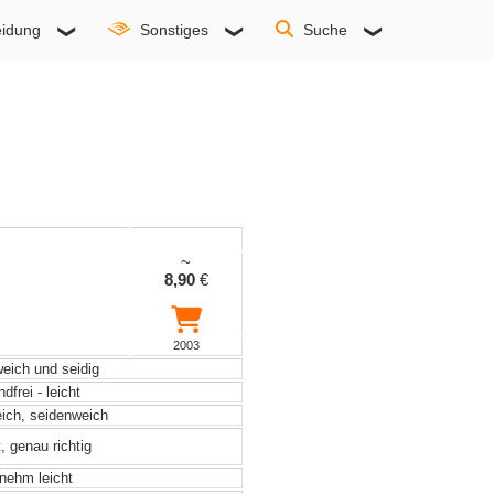
idung
Sonstiges
Suche
~
8,90
€
2003
weich und seidig
frei - leicht
eich, seidenweich
, genau richtig
ehm leicht