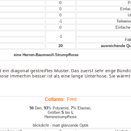
0
Pa
0
Einfac
0
Un
-1
Teilweis
0
Einfache
-1
Fal
20
ausreichende Qua
eine Herren-Baumwoll-Strumpfhose
ein diagonal gestreiftes Muster. Das zuerst sehr enge Bündch
se immerhin besser ist als eine lange Unterhose. Sie wärmt
Collanto
Fred
50
Den,
93
% Polyamid,
7
% Elastan,
Größen
S
bis
L
Herrenstrumpfhose
blickdicht - matt glänzende Optik