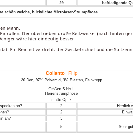
29
befriedigende Qu
ne schön weiche, blickdichte Microfaser-Strumpfhose
den Mann.
nrollen. Der übertrieben große Keilzwickel (nach hinten geri
niger wäre hier eindeutig besser.
t. Ein Bein ist verdreht, der Zwickel schief und die Spitzenn
Collanto
Filip
20
Den,
97
% Polyamid,
3
% Elastan, Feinkrepp
Größen
S
bis
L
Herrenstrumpfhose
matte Optik
Auspacken an?
2
Herrlich 
iehen?
2
Einwand
in an?
3
5
Sehr gut