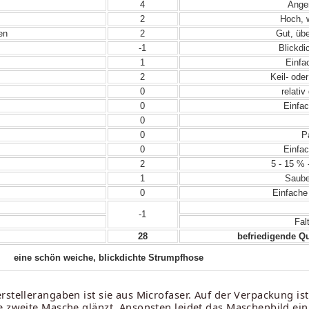
4
Angen
2
Hoch, w
en
2
Gut, übe
-1
Blickdic
1
Einfac
2
Keil- ode
0
relativ
0
Einfac
0
0
Pa
0
Einfac
2
5 - 15 % 
1
Sauber
0
Einfache
-1
Fal
28
befriedigende Qu
eine schön weiche, blickdichte Strumpfhose
stellerangaben ist sie aus Microfaser. Auf der Verpackung is
e zweite Masche glänzt. Ansonsten leidet das Maschenbild ei