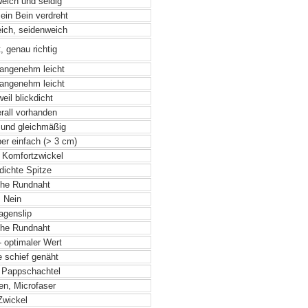
weich und seidig
ein Bein verdreht
eich, seidenweich
, genau richtig
angenehm leicht
angenehm leicht
eil blickdicht
rall vorhanden
 und gleichmäßig
ber einfach (> 3 cm)
r Komfortzwickel
 dichte Spitze
he Rundnaht
Nein
genslip
he Rundnaht
- optimaler Wert
e schief genäht
 Pappschachtel
n, Microfaser
wickel