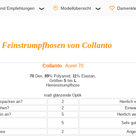
und Empfehlungen
Modellübersicht
Damenkle
Feinstrumpfhosen von Collanto
Collanto
Aurel 70
70
Den,
89
% Polyamid,
11
% Elastan,
Größen
S
bis
L
Herrenstrumpfhose
matt glänzende Optik
Auspacken an?
2
Herrlich 
iehen?
2
Einwand
in an?
5
Herrlich w
5
Sehr gut
ose
2
Angen