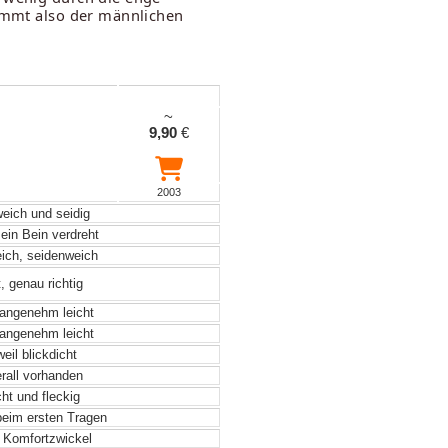
kommt also der männlichen
~
9,90
€
2003
weich und seidig
ein Bein verdreht
eich, seidenweich
, genau richtig
angenehm leicht
angenehm leicht
eil blickdicht
rall vorhanden
ht und fleckig
beim ersten Tragen
r Komfortzwickel