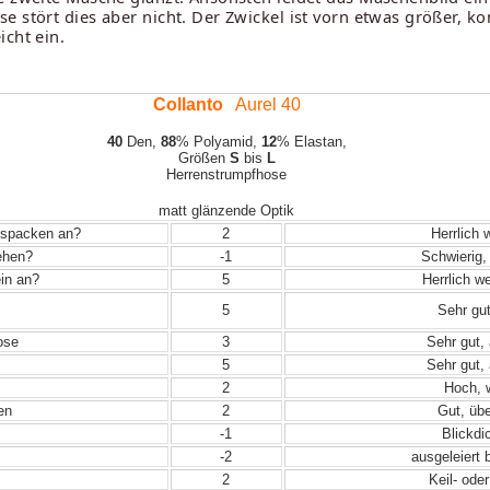
e stört dies aber nicht. Der Zwickel ist vorn etwas größer, 
icht ein.
Collanto
Aurel 40
40
Den,
88
% Polyamid,
12
% Elastan,
Größen
S
bis
L
Herrenstrumpfhose
matt glänzende Optik
Auspacken an?
2
Herrlich 
iehen?
-1
Schwierig, 
in an?
5
Herrlich w
5
Sehr gut
ose
3
Sehr gut, 
5
Sehr gut, 
2
Hoch, w
en
2
Gut, übe
-1
Blickdic
-2
ausgeleiert 
2
Keil- ode