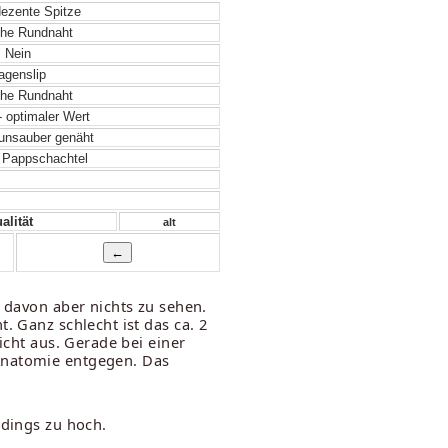
dezente Spitze
he Rundnaht
Nein
genslip
he Rundnaht
- optimaler Wert
unsauber genäht
 Pappschachtel
alität
alt
t davon aber nichts zu sehen.
. Ganz schlecht ist das ca. 2
icht aus. Gerade bei einer
 Anatomie entgegen. Das
rdings zu hoch.