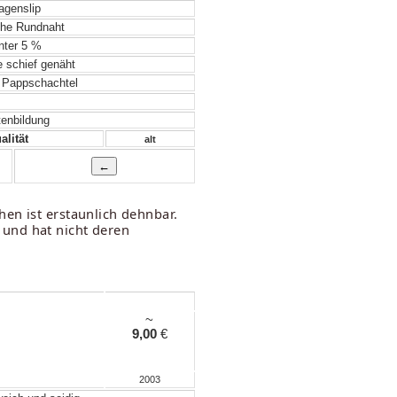
genslip
he Rundnaht
ter 5 %
e schief genäht
 Pappschachtel
tenbildung
lität
alt
en ist erstaunlich dehnbar.
 und hat nicht deren
~
9,00
€
2003