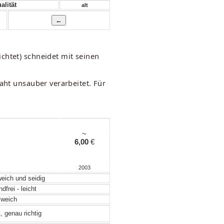
alität
alt
chtet) schneidet mit seinen
aht unsauber verarbeitet. Für
~
6,00
€
2003
weich und seidig
frei - leicht
weich
, genau richtig