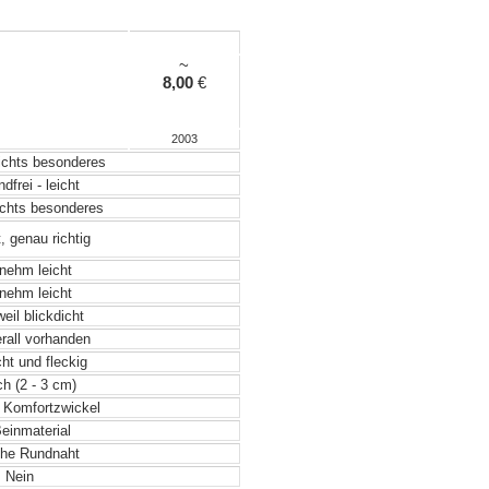
~
8,00
€
2003
ichts besonderes
frei - leicht
chts besonderes
, genau richtig
ehm leicht
ehm leicht
eil blickdicht
rall vorhanden
ht und fleckig
h (2 - 3 cm)
r Komfortzwickel
einmaterial
he Rundnaht
Nein