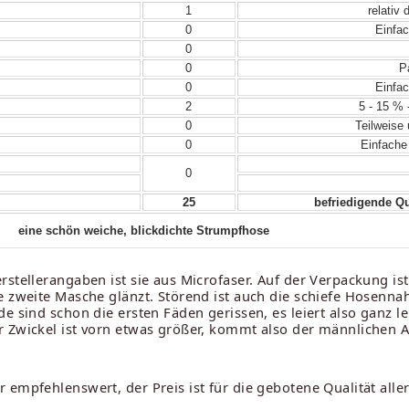
1
relativ 
0
Einfac
0
0
Pa
0
Einfac
2
5 - 15 % 
0
Teilweise 
0
Einfache
0
25
befriedigende Qu
eine schön weiche, blickdichte Strumpfhose
stellerangaben ist sie aus Microfaser. Auf der Verpackung is
 zweite Masche glänzt. Störend ist auch die schiefe Hosennaht
e sind schon die ersten Fäden gerissen, es leiert also ganz le
r Zwickel ist vorn etwas größer, kommt also der männlichen
 empfehlenswert, der Preis ist für die gebotene Qualität alle