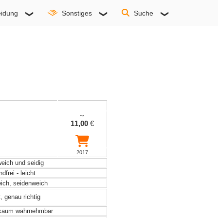
idung
Sonstiges
Suche
~
11,00
€
2017
weich und seidig
frei - leicht
eich, seidenweich
, genau richtig
 kaum wahrnehmbar