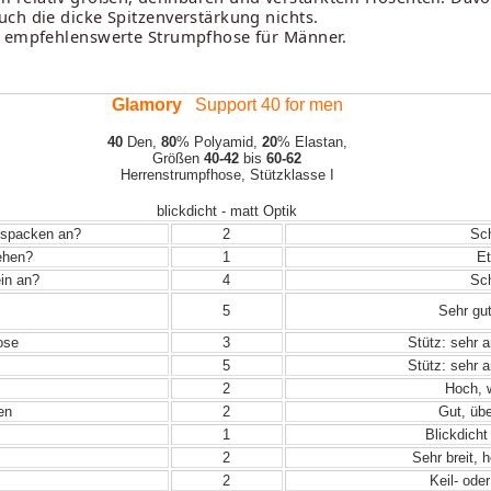
ch die dicke Spitzenverstärkung nichts.
us empfehlenswerte Strumpfhose für Männer.
Glamory
Support 40 for men
40
Den,
80
% Polyamid,
20
% Elastan,
Größen
40-42
bis
60-62
Herrenstrumpfhose, Stützklasse I
blickdicht - matt Optik
Auspacken an?
2
Sch
iehen?
1
Et
in an?
4
Sch
5
Sehr gut
ose
3
Stütz: sehr 
5
Stütz: sehr 
2
Hoch, w
en
2
Gut, übe
1
Blickdicht
2
Sehr breit, 
2
Keil- ode