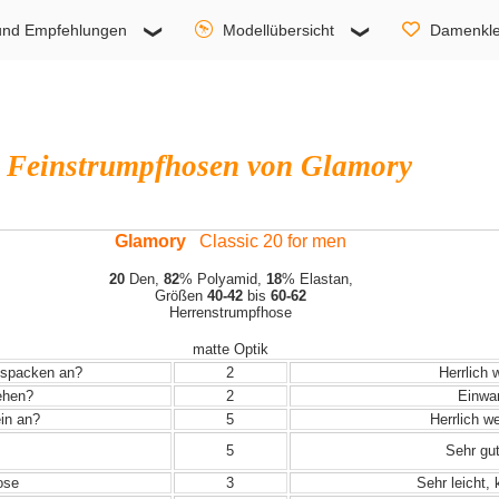
und Empfehlungen
Modellübersicht
Damenkle
Feinstrumpfhosen von Glamory
Glamory
Classic 20 for men
20
Den,
82
% Polyamid,
18
% Elastan,
Größen
40-42
bis
60-62
Herrenstrumpfhose
matte Optik
Auspacken an?
2
Herrlich 
iehen?
2
Einwand
in an?
5
Herrlich w
5
Sehr gut
ose
3
Sehr leicht,