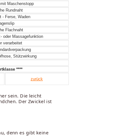
 mit Maschenstopp
he Rundnaht
t - Ferse, Waden
genslip
he Flachnaht
- oder Massagefunktion
 verarbeitet
ndardverpackung
hose, Stützwirkung
tklasse ****
zurück
er sein. Die leicht
ndchen. Der Zwickel ist
u, denn es gibt keine