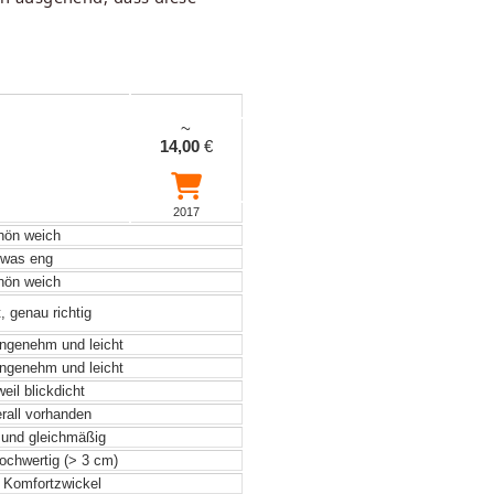
~
14,00
€
2017
ön weich
was eng
ön weich
, genau richtig
angenehm und leicht
angenehm und leicht
eil blickdicht
rall vorhanden
 und gleichmäßig
hochwertig (> 3 cm)
r Komfortzwickel