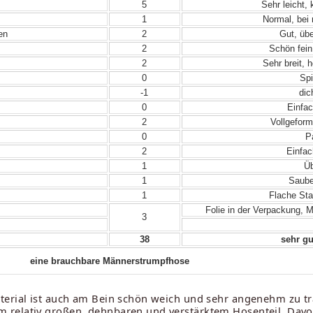
5
Sehr leicht,
1
Normal, bei
en
2
Gut, übe
2
Schön fein
2
Sehr breit, 
0
Spi
-1
dic
0
Einfac
2
Vollgeform
0
Pa
2
Einfac
1
Üb
1
Sauber
1
Flache Sta
Folie in der Verpackung, 
3
38
sehr gu
eine brauchbare Männerstrumpfhose
terial ist auch am Bein schön weich und sehr angenehm zu tra
 relativ großen, dehnbaren und verstärktem Hosenteil. Davo