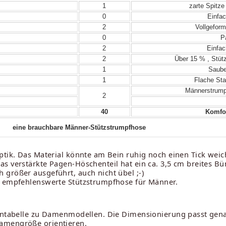
1
zarte Spitze
0
Einfac
2
Vollgeform
0
Pa
2
Einfac
2
Über 15 % , Stütz
1
Sauber
1
Flache Sta
Männerstrumpf
2
40
Komfor
eine brauchbare Männer-Stützstrumpfhose
tik. Das Material könnte am Bein ruhig noch einen Tick weich
s verstärkte Pagen-Höschenteil hat ein ca. 3,5 cm breites Bü
größer ausgeführt, auch nicht übel ;-)
s empfehlenswerte Stützstrumpfhose für Männer.
ßentabelle zu Damenmodellen. Die Dimensionierung passt gena
amengröße orientieren.