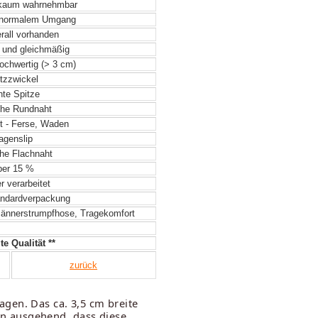
 kaum wahrnehmbar
 normalem Umgang
rall vorhanden
 und gleichmäßig
hochwertig (> 3 cm)
tzzwickel
hte Spitze
he Rundnaht
t - Ferse, Waden
genslip
he Flachnaht
er 15 %
 verarbeitet
ndardverpackung
Männerstrumpfhose, Tragekomfort
te Qualität **
zurück
gen. Das ca. 3,5 cm breite
n ausgehend, dass diese