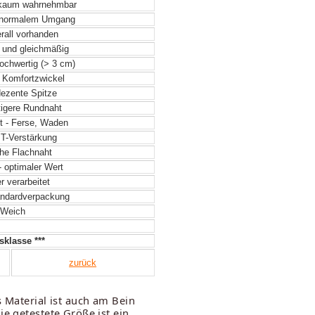
 kaum wahrnehmbar
 normalem Umgang
rall vorhanden
 und gleichmäßig
hochwertig (> 3 cm)
r Komfortzwickel
dezente Spitze
igere Rundnaht
t - Ferse, Waden
 T-Verstärkung
he Flachnaht
- optimaler Wert
 verarbeitet
ndardverpackung
Weich
klasse ***
zurück
s Material ist auch am Bein
e getestete Größe ist ein