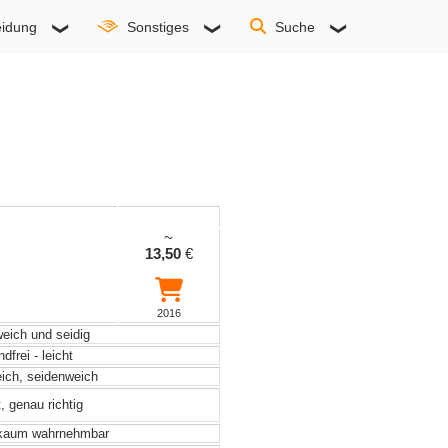
idung
Sonstiges
Suche
~
13,50
€
2016
weich und seidig
frei - leicht
eich, seidenweich
, genau richtig
 kaum wahrnehmbar