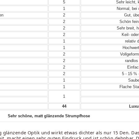
5
Sehr leicht,
1
Normal, bei
en
2
Gut, übe
2
Schön fein
2
Sehr breit, 
2
Keil- ode
1
relativ 
1
Hochwert
2
Vollgeform
2
randlos
2
Einfac
2
5 - 15 % 
1
Sauber
1
Flache Sta
1
44
Luxus
Sehr schöne, matt glänzende Strumpfhose
g glänzende Optik und wirkt etwas dichter als nur 15 Den. Da
it, macht einen sehr guten Eindruck und ist schön dehnbar. Di