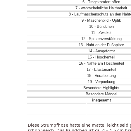
6 - Tragekomfort offen
7 - wahrscheinliche Haltbarkeit
8 - Laufmaschenschutz an den Näht
9 - Maschenbild - Optik
10 - Bündchen
11 - Zwickel
12 - Spitzenverstärkung
13 - Naht an der Fußspitze
14 - Ausgeformt
15 - Höschenteil
16 - Nähte am Höschenteil
17 - Elastananteil
18 - Verarbeitung
19 - Verpackung
Besondere Highlights
Besondere Mängel
insgesamt
Diese Strumpfhose hatte eine matte, leicht seidi
schön weich. Das Bündchen ist ca. 4 + 1,5 cm bre