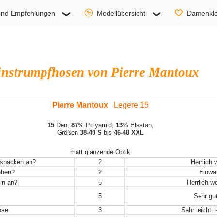
und Empfehlungen
Modellübersicht
Damenkle
instrumpfhosen von Pierre Mantoux
Pierre Mantoux
Legere 15
15
Den,
87
% Polyamid,
13
% Elastan,
Größen
38-40 S
bis
46-48 XXL
matt glänzende Optik
Auspacken an?
2
Herrlich 
iehen?
2
Einwand
in an?
5
Herrlich w
5
Sehr gut
ose
3
Sehr leicht,