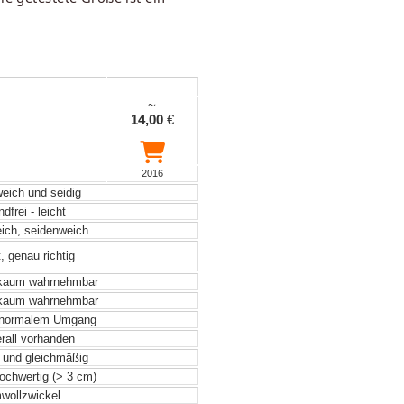
~
14,00
€
2016
weich und seidig
frei - leicht
eich, seidenweich
, genau richtig
 kaum wahrnehmbar
 kaum wahrnehmbar
 normalem Umgang
rall vorhanden
 und gleichmäßig
hochwertig (> 3 cm)
ollzwickel