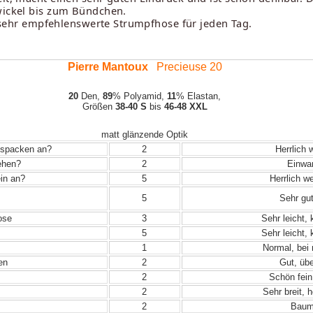
zwickel bis zum Bündchen.
ne sehr empfehlenswerte Strumpfhose für jeden Tag.
Pierre Mantoux
Precieuse 20
20
Den,
89
% Polyamid,
11
% Elastan,
Größen
38-40 S
bis
46-48 XXL
matt glänzende Optik
Auspacken an?
2
Herrlich 
iehen?
2
Einwand
in an?
5
Herrlich w
5
Sehr gut
ose
3
Sehr leicht,
5
Sehr leicht,
1
Normal, bei
en
2
Gut, übe
2
Schön fein
2
Sehr breit, 
2
Baumw