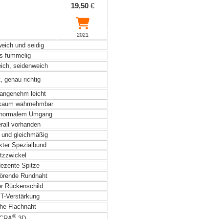
19,50
€
2021
weich und seidig
s fummelig
eich, seidenweich
, genau richtig
angenehm leicht
 kaum wahrnehmbar
 normalem Umgang
rall vorhanden
 und gleichmäßig
kter Spezialbund
tzzwickel
dezente Spitze
örende Rundnaht
r Rückenschild
 T-Verstärkung
he Flachnaht
®
CRA
3D