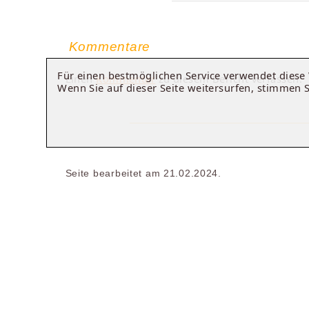
Kommentare
Für einen bestmöglichen Service verwendet dies
Einen
Kommentar
zu diesem Bericht verfassen.
Wenn Sie auf dieser Seite weitersurfen, stimmen 
Seite bearbeitet am 21.02.2024.