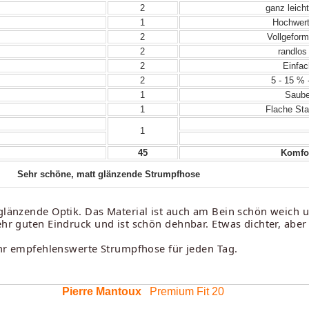
2
ganz leicht
1
Hochwert
2
Vollgeform
2
randlos
2
Einfac
2
5 - 15 % 
1
Sauber
1
Flache Sta
1
45
Komfor
Sehr schöne, matt glänzende Strumpfhose
g glänzende Optik. Das Material ist auch am Bein schön weich
ehr guten Eindruck und ist schön dehnbar. Etwas dichter, abe
sehr empfehlenswerte Strumpfhose für jeden Tag.
Pierre Mantoux
Premium Fit 20