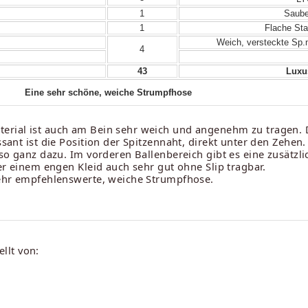
1
Sauber
1
Flache Sta
Weich, versteckte Sp.n
4
43
Luxus
Eine sehr schöne, weiche Strumpfhose
erial ist auch am Bein sehr weich und angenehm zu tragen. D
ssant ist die Position der Spitzennaht, direkt unter den Zehen
t so ganz dazu. Im vorderen Ballenbereich gibt es eine zusätzl
ter einem engen Kleid auch sehr gut ohne Slip tragbar.
 sehr empfehlenswerte, weiche Strumpfhose.
llt von: