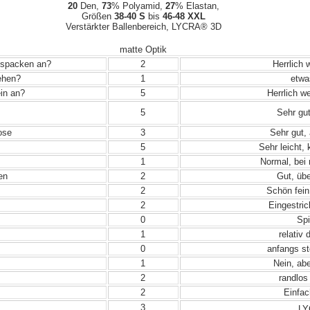
20
Den,
73
% Polyamid,
27
% Elastan,
Größen
38-40 S
bis
46-48 XXL
Verstärkter Ballenbereich, LYCRA® 3D
matte Optik
Auspacken an?
2
Herrlich 
iehen?
1
etwa
in an?
5
Herrlich w
5
Sehr gut
ose
3
Sehr gut, 
5
Sehr leicht,
1
Normal, bei
en
2
Gut, übe
2
Schön fein
2
Eingestric
0
Spi
1
relativ 
0
anfangs st
1
Nein, abe
2
randlos
2
Einfac
3
LY