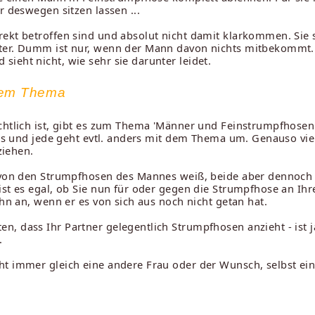
r deswegen sitzen lassen ...
ekt betroffen sind und absolut nicht damit klarkommen. Sie s
iter. Dumm ist nur, wenn der Mann davon nichts mitbekommt. 
 sieht nicht, wie sehr sie darunter leidet.
 dem Thema
chtlich ist, gibt es zum Thema 'Männer und Feinstrumpfhosen'
ers und jede geht evtl. anders mit dem Thema um. Genauso viel
ziehen.
r von den Strumpfhosen des Mannes weiß, beide aber dennoch
st es egal, ob Sie nun für oder gegen die Strumpfhose an Ihre
ihn an, wenn er es von sich aus noch nicht getan hat.
n, dass Ihr Partner gelegentlich Strumpfhosen anzieht - ist 
.
t immer gleich eine andere Frau oder der Wunsch, selbst eine