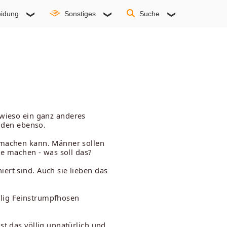
idung
Sonstiges
Suche
owieso ein ganz anderes
inden ebenso.
' machen kann. Männer sollen
e machen - was soll das?
ert sind. Auch sie lieben das
llig Feinstrumpfhosen
st das völlig unnatürlich und