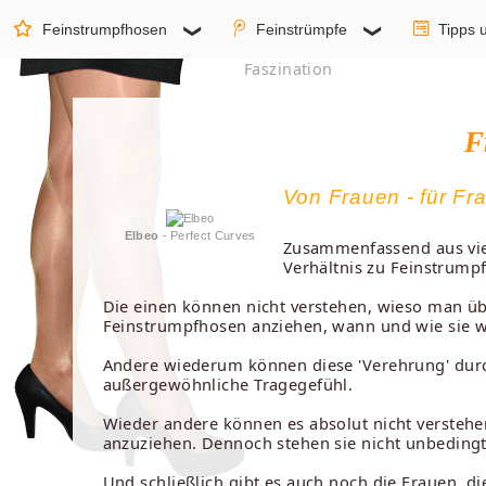
Feinstrumpfhosen
Feinstrümpfe
Tipps 
Faszination
F
Von Frauen - für Fr
Elbeo
- Perfect Curves
Zusammenfassend aus viel
Verhältnis zu Feinstrumpf
Die einen können nicht verstehen, wieso man üb
Feinstrumpfhosen anziehen, wann und wie sie w
Andere wiederum können diese 'Verehrung' durcha
außergewöhnliche Tragegefühl.
Wieder andere können es absolut nicht verstehe
anzuziehen. Dennoch stehen sie nicht unbeding
Und schließlich gibt es auch noch die Frauen, d