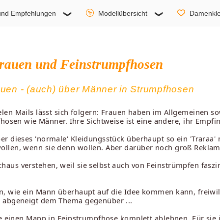
und Empfehlungen
Modellübersicht
Damenkle
rauen und Feinstrumpfhosen
auen - (auch) über Männer in Strumpfhosen
en Mails lässt sich folgern: Frauen haben im Allgemeinen s
hosen wie Männer. Ihre Sichtweise ist eine andere, ihr Empf
er dieses 'normale' Kleidungsstück überhaupt so ein 'Traraa
ollen, wenn sie denn wollen. Aber darüber noch groß Reklam
us verstehen, weil sie selbst auch von Feinstrümpfen faszini
n, wie ein Mann überhaupt auf die Idee kommen kann, freiwi
t abgeneigt dem Thema gegenüber ...
ie einen Mann in Feinstrumpfhose komplett ablehnen. Für sie i