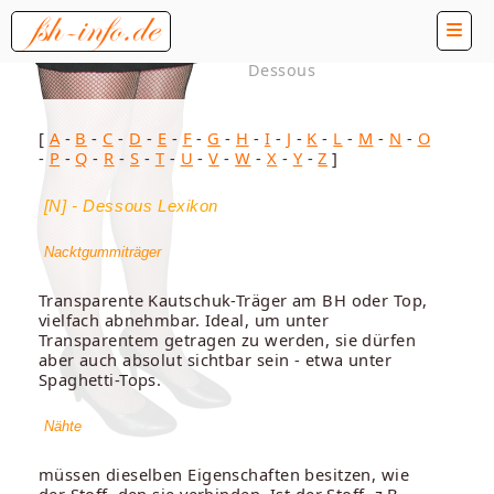
Dessous
[
A
-
B
-
C
-
D
-
E
-
F
-
G
-
H
-
I
-
J
-
K
-
L
-
M
-
N
-
O
-
P
-
Q
-
R
-
S
-
T
-
U
-
V
-
W
-
X
-
Y
-
Z
]
[N] - Dessous Lexikon
Nacktgummiträger
Transparente Kautschuk-Träger am BH oder Top,
vielfach abnehmbar. Ideal, um unter
Transparentem getragen zu werden, sie dürfen
aber auch absolut sichtbar sein - etwa unter
Spaghetti-Tops.
Nähte
müssen dieselben Eigenschaften besitzen, wie
der Stoff, den sie verbinden. Ist der Stoff, z.B.